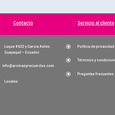
Contacto
Servicio al cliente
\
Luque #632 y Garcia Aviles
Política de privacidad
Guayaquil – Ecuador
\
Términos y condicion
info@aromasyrecuerdos.com
\
Preguntas frecuentes

Locales