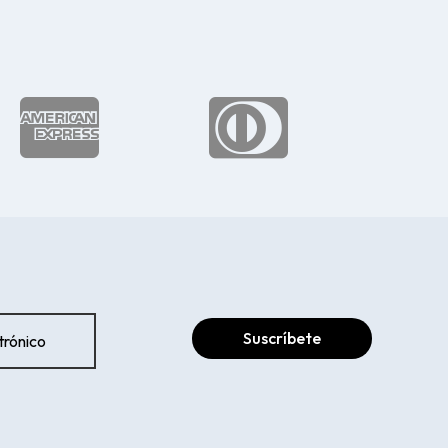


Suscríbete