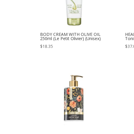
BODY CREAM WITH OLIVE OIL
HEA
250ml (Le Petit Olivier) (Unisex)
Toni
$
18.35
$
37.