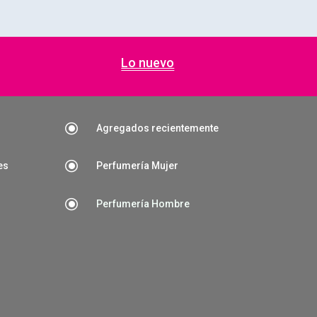
Lo nuevo
\
Agregados recientemente
\
es
Perfumería Mujer
\
Perfumería Hombre