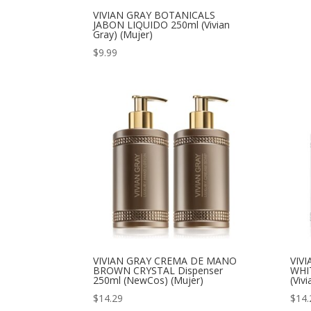
VIVIAN GRAY BOTANICALS
JABON LIQUIDO 250ml (Vivian
Gray) (Mujer)
$
9.99
VIVIAN GRAY CREMA DE MANO
VIV
BROWN CRYSTAL Dispenser
WHI
250ml (NewCos) (Mujer)
(Viv
$
14.29
$
14.