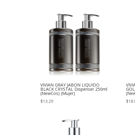
VIVIAN GRAY JABON LIQUIDO
VIV
BLACK CRYSTAL Dispenser 250ml
GOL
(NewCos) (Mujer)
(New
$
13.29
$
18.