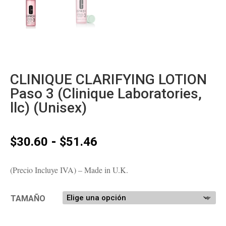
CLINIQUE CLARIFYING LOTION
Paso 3 (Clinique Laboratories,
llc) (Unisex)
Rango
-
$
30.60
$
51.46
de
precios:
(Precio Incluye IVA) – Made in U.K.
desde
$30.60
hasta
TAMAÑO
$51.46