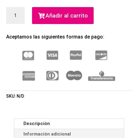
CLINIQUE
Añadir al carrito
CLARIFYING
LOTION
PASO
Aceptamos las siguientes formas de pago:
3
(CLINIQUE
LABORATORIES,
LLC)
(UNISEX)
CANTIDAD
SKU:
N/D
Descripción
Información adicional