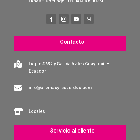
Lunes – Domingo 10:00AM a 8:00PM
Contacto

Luque #632 y Garcia Aviles Guayaquil –
Ecuador

info@aromasyrecuerdos.com

Locales
Servicio al cliente