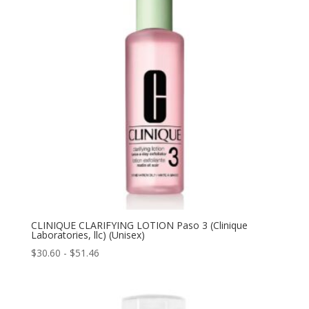
hasta
$51.46
CLINIQUE CLARIFYING LOTION Paso 3 (Clinique
Laboratories, llc) (Unisex)
Rango
$
30.60
-
$
51.46
de
precios:
desde