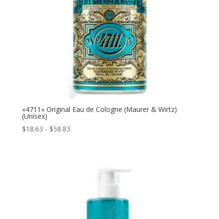
«4711» Original Eau de Cologne (Maurer & Wirtz)
(Unisex)
Rango
$
18.63
-
$
58.83
de
precios:
desde
$18.63
hasta
$58.83