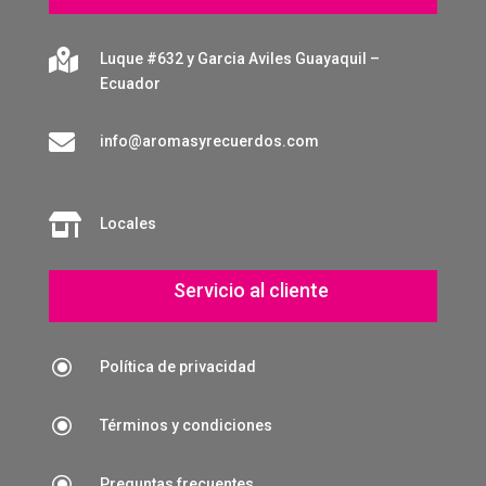

Luque #632 y Garcia Aviles Guayaquil –
Ecuador

info@aromasyrecuerdos.com

Locales
Servicio al cliente
\
Política de privacidad
\
Términos y condiciones
\
Preguntas frecuentes