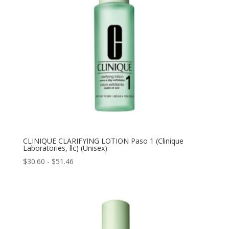
CLINIQUE CLARIFYING LOTION Paso 1 (Clinique
Laboratories, llc) (Unisex)
Rango
$
30.60
-
$
51.46
de
precios:
desde
$30.60
hasta