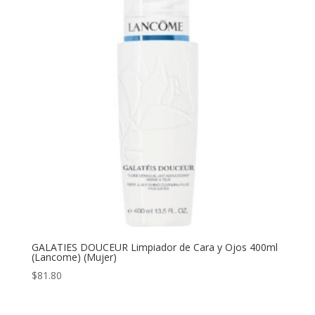
$30.60
hasta
$51.46
GALATIES DOUCEUR Limpiador de Cara y Ojos 400ml
(Lancome) (Mujer)
$
81.80