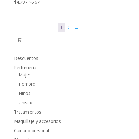
Rango
$
4.79
-
$
6.67
de
precios:
desde
1
2
→
$4.79
hasta
$6.67
Descuentos
Perfumería
Mujer
Hombre
Niños
Unisex
Tratamientos
Maquillaje y accesorios
Cuidado personal