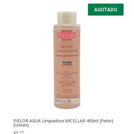
precios:
AGOTADO
desde
$52.90
hasta
$81.80
PIELOR AGUA Limpiadora MICELLAR 400ml (Pielor)
(Unisex)
$
9.77