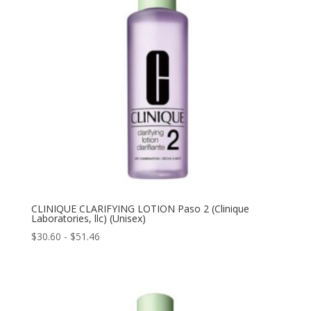
$51.46
CLINIQUE CLARIFYING LOTION Paso 2 (Clinique
Laboratories, llc) (Unisex)
Rango
$
30.60
-
$
51.46
de
precios:
desde
$30.60