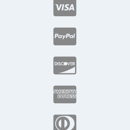




