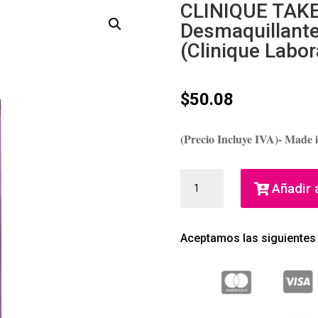
CLINIQUE TAKE
Desmaquillante
(Clinique Labor
$
50.08
(Precio Incluye IVA)- Made 
CLINIQUE
Añadir a
TAKE
THE
DAY
Aceptamos las siguientes
OFF
DESMAQUILLANTE
DE
OJOS
Y