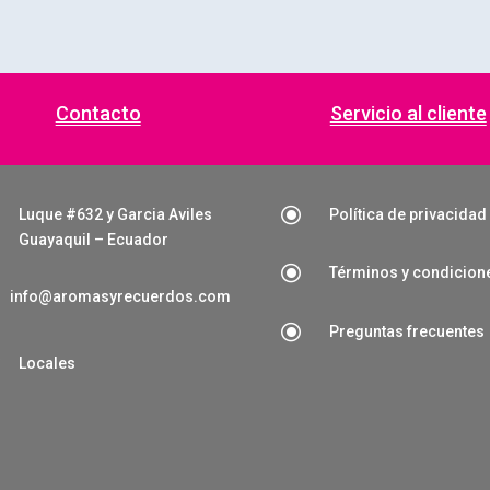
Contacto
Servicio al cliente
\
Luque #632 y Garcia Aviles
Política de privacidad
Guayaquil – Ecuador
\
Términos y condicion
info@aromasyrecuerdos.com
\
Preguntas frecuentes

Locales