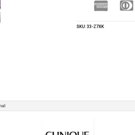
LABIOS
200ML
(CLINIQUE
LABORATORIES,
SKU:
33-Z7XK
LLC)
(MUJER)
CANTIDAD
nal