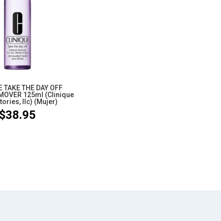
E TAKE THE DAY OFF
OVER 125ml (Clinique
ories, llc) (Mujer)
$
38.95