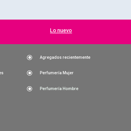
Lo nuevo
\
Agregados recientemente
\
es
Perfumería Mujer
\
Perfumería Hombre