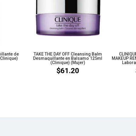
llante de
TAKE THE DAY OFF Cleansing Balm
CLINIQU
Clinique)
Desmaquillante en Balsamo 125ml
MAKEUP REM
(Clinique) (Mujer)
Laborat
7
$
61.20