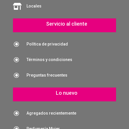

Locales
Servicio al cliente
\
Política de privacidad
\
Términos y condiciones
\
Preguntas frecuentes
Lo nuevo
\
Agregados recientemente
\
Perfumería Mujer