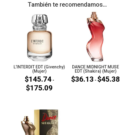
También te recomendamos…
L’INTERDIT EDT (Givenchy)
DANCE MIDNIGHT MUSE
(Mujer)
EDT (Shakira) (Mujer)
$
145.74
$
36.13
$
45.38
Rango
-
-
$
175.09
de
Rango
precios
de
desde
precios:
$36.13
desde
hasta
$145.74
$45.38
hasta
$175.09