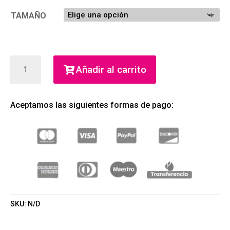
TAMAÑO
DANCE
Añadir al carrito
RED
MIDNIGHT
EDT
Aceptamos las siguientes formas de pago:
(SHAKIRA)
(MUJER)
CANTIDAD
SKU:
N/D