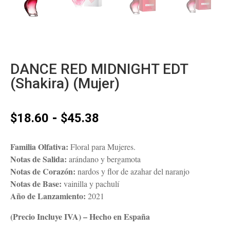
DANCE RED MIDNIGHT EDT
(Shakira) (Mujer)
Rango
-
$
18.60
$
45.38
de
precios:
Familia Olfativa:
Floral para Mujeres.
desde
Notas de Salida:
arándano y bergamota
$18.60
Notas de Corazón:
nardos y flor de azahar del naranjo
hasta
Notas de Base:
vainilla y pachulí
$45.38
Año de Lanzamiento:
2021
(Precio Incluye IVA) – Hecho en España