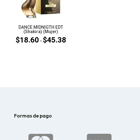
DANCE MIDNIGTH EDT
(Shakira) (Mujer)
$
18.60
$
45.38
Rango
-
de
precios:
desde
$18.60
hasta
$45.38
Formas de pago