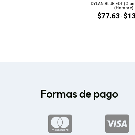
DYLAN BLUE EDT (Gian
(Hombre)
$
77.63
$
1
-
Formas de pago

