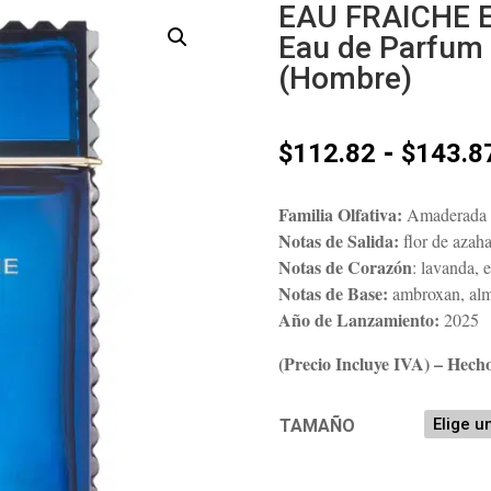
EAU FRAICHE
Eau de Parfum 
(Hombre)
-
$
112.82
$
143.8
Familia Olfativa:
Amaderada 
Notas de Salida:
flor de azaha
Notas de Corazón
: lavanda, 
Notas de Base:
ambroxan, almi
Año de Lanzamiento:
2025
(Precio Incluye IVA) – Hecho
TAMAÑO