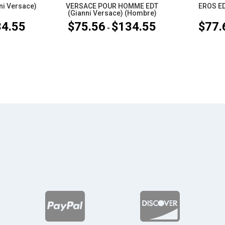
ni Versace)
VERSACE POUR HOMME EDT
EROS ED
(Gianni Versace) (Hombre)
34.55
$
75.56
$
134.55
$
77.
Rango
Rango
-
de
de
precios:
precios:
desde
desde
$77.63
$75.56
hasta
hasta
$134.55
$134.55

