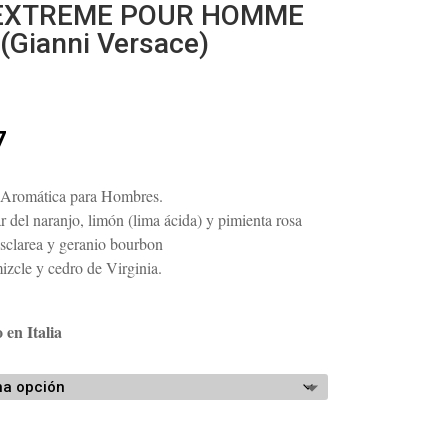
 EXTREME POUR HOMME
(Gianni Versace)
Rango
7
de
precios:
Aromática para Hombres.
desde
r del naranjo, limón (lima ácida) y pimienta rosa
$112.82
esclarea y geranio bourbon
hasta
zcle y cedro de Virginia.
$143.87
 en Italia