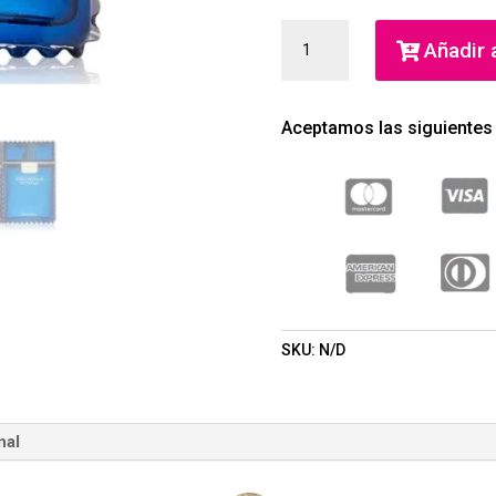
EAU
Añadir a
FRAICHE
EXTREME
POUR
Aceptamos las siguientes
HOMME
EAU
DE
PARFUM
(GIANNI
VERSACE)
(HOMBRE)
CANTIDAD
SKU:
N/D
nal