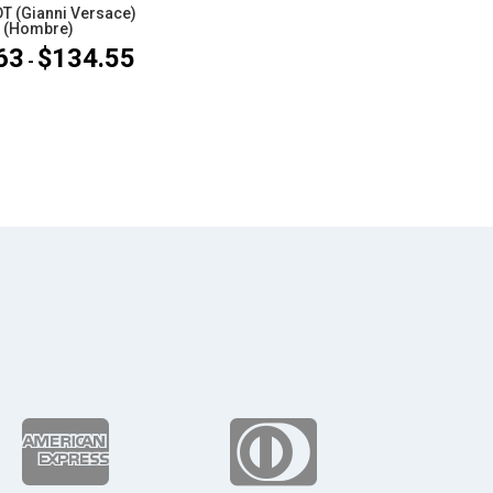
T (Gianni Versace)
(Hombre)
63
$
134.55
Rango
-
de
precios:
desde
$77.63
hasta
$134.55

