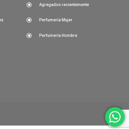
\
Agregados recientemente
\
es
Perfumería Mujer
\
Perfumería Hombre