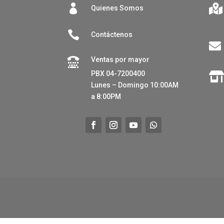


Quienes Somos

Contáctenos

Ventas por mayor

PBX 04-7200400
Lunes – Domingo 10:00AM
a 8:00PM