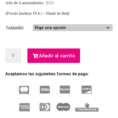
Año de Lanzamiento:
2024
(Precio Incluye IVA) – Made in Italy
TAMAÑO
EROS
Añadir al carrito
ENERGY
POUR
HOMME
Aceptamos las siguientes formas de pago:
EAU
DE
PARFUM
(GIANNI
VERSACE)
(HOMBRE)
CANTIDAD