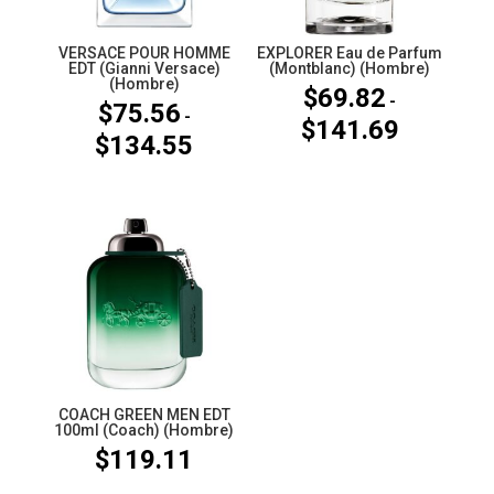
VERSACE POUR HOMME
EXPLORER Eau de Parfum
EDT (Gianni Versace)
(Montblanc) (Hombre)
(Hombre)
$
69.82
-
$
75.56
-
$
141.69
Rango
$
134.55
Rango
de
de
precios:
precios:
desde
desde
$69.82
$75.56
hasta
hasta
$141.69
$134.55
COACH GREEN MEN EDT
100ml (Coach) (Hombre)
$
119.11