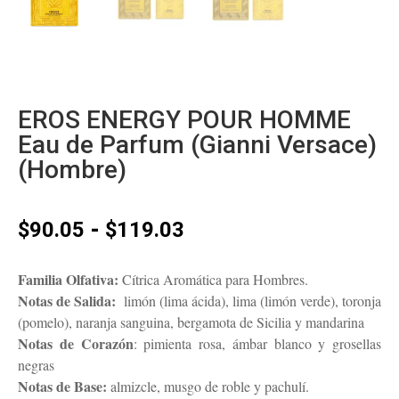
EROS ENERGY POUR HOMME
Eau de Parfum (Gianni Versace)
(Hombre)
Rango
-
$
90.05
$
119.03
de
precios:
Familia Olfativa:
Cítrica Aromática para Hombres.
desde
Notas de Salida:
limón (lima ácida), lima (limón verde), toronja
$90.05
(pomelo), naranja sanguina, bergamota de Sicilia y mandarina
hasta
Notas de Corazón
: pimienta rosa, ámbar blanco y grosellas
$119.03
negras
Notas de Base:
almizcle, musgo de roble y pachulí.