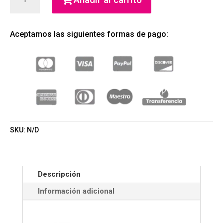
PENCIL
DELINEADOR
DE
Aceptamos las siguientes formas de pago:
CEJAS
(FLORMAR)
(MUJER)
CANTIDAD
SKU:
N/D
Descripción
Información adicional