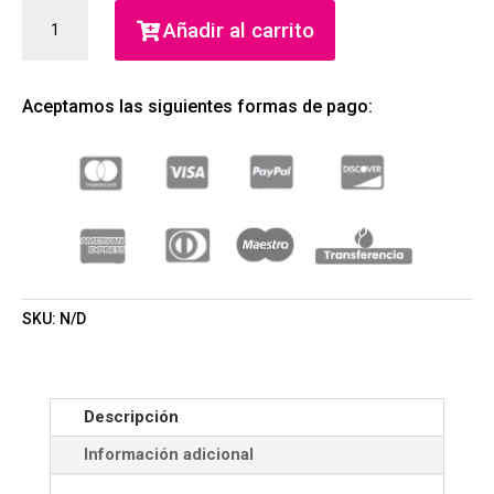
EYESHADOW
Añadir al carrito
PALETTE
ESTUCHE
DE
Aceptamos las siguientes formas de pago:
SOMBRAS
9
COLORES
(FLORMAR)
(MUJER)
CANTIDAD
SKU:
N/D
Descripción
Información adicional