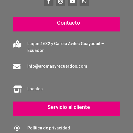
Contacto

Luque #632 y Garcia Aviles Guayaquil –
Ecuador

info@aromasyrecuerdos.com

Locales
Servicio al cliente
\
Política de privacidad