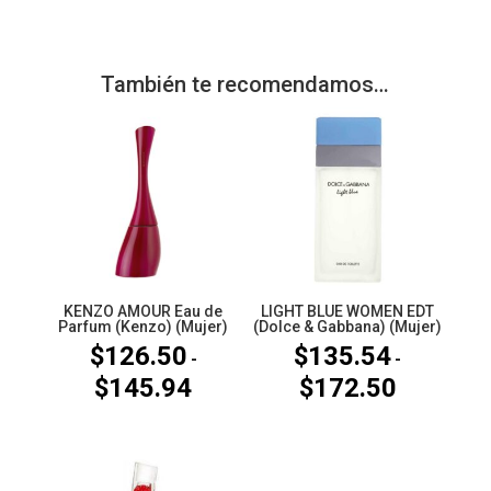
También te recomendamos…
KENZO AMOUR Eau de
LIGHT BLUE WOMEN EDT
Parfum (Kenzo) (Mujer)
(Dolce & Gabbana) (Mujer)
$
126.50
$
135.54
-
-
$
145.94
$
172.50
Rango
Rango
de
de
precios:
precios:
desde
desde