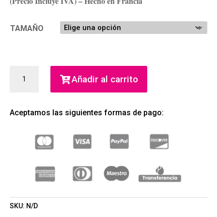
(Precio Incluye IVA) – Hecho en Francia
TAMAÑO
FLOWER
Añadir al carrito
BY
KENZO
LA
Aceptamos las siguientes formas de pago:
RÉCOLTE
PARISIENNE
EAU
DE
PARFUM
(KENZO)
(MUJER)
CANTIDAD
SKU:
N/D