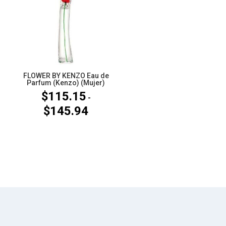
$126.50
$135.54
hasta
hasta
$145.94
$172.50
FLOWER BY KENZO Eau de
Parfum (Kenzo) (Mujer)
$
115.15
-
$
145.94
Rango
de
precios:
desde
$115.15
hasta
$145.94