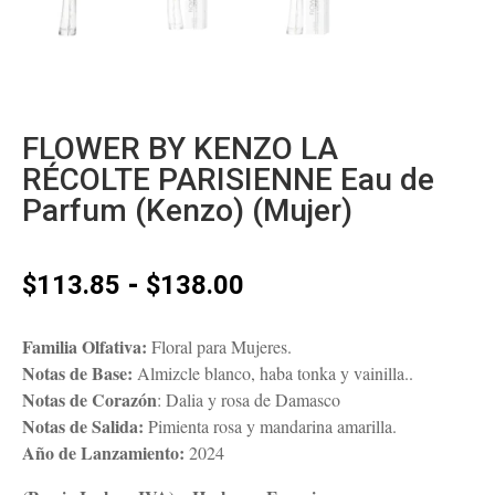
FLOWER BY KENZO LA
RÉCOLTE PARISIENNE Eau de
Parfum (Kenzo) (Mujer)
Rango
-
$
113.85
$
138.00
de
precios:
Familia Olfativa:
Floral para Mujeres.
desde
Notas de Base:
Almizcle blanco, haba tonka y vainilla..
$113.85
Notas de Corazón
: Dalia y rosa de Damasco
hasta
Notas de Salida:
Pimienta rosa y mandarina amarilla.
$138.00
Año de Lanzamiento:
2024