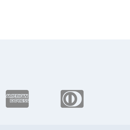
de
precios:
desde
$186.91
hasta
$267.11

