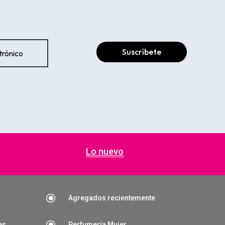
Suscríbete
Lo nuevo
\
Agregados recientemente
\
es
Perfumería Mujer