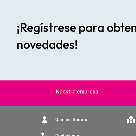
¡Regístrese para obte
novedades!
Nuestra empresa


Quienes Somos

Contáctenos