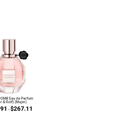
OMB Eau de Parfum
or & Rolf) (Mujer)
.91
$
267.11
Rango
-