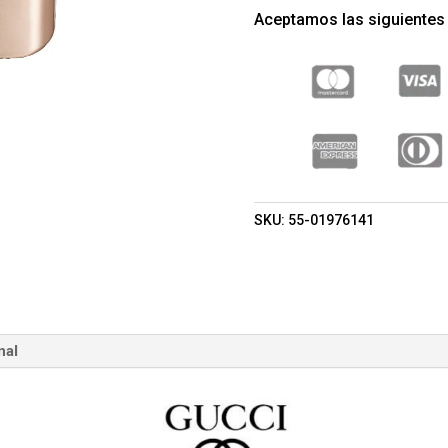
FEMME
Aceptamos las siguientes
EDT
90ML
(GUCCI)
(MUJER)
CANTIDAD
SKU:
55-01976141
nal