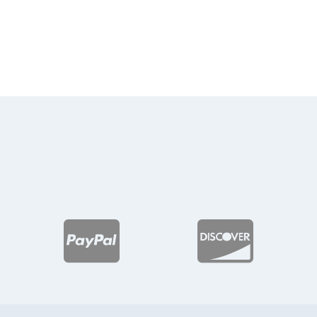
de
de
precios:
precios:
desde
desde
$135.54
$201.25
hasta
hasta
$172.50
$265.73

