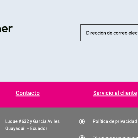
ner
Contacto
Servicio al cliente
\
Luque #632 y Garcia Aviles
Política de privacidad
Guayaquil – Ecuador
\
Términos y condicion