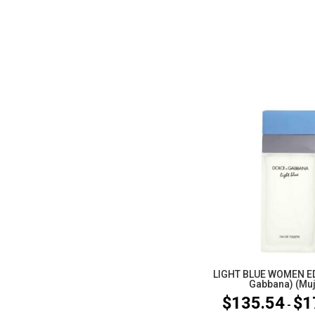
LIGHT BLUE WOMEN ED
Gabbana) (Muj
$
135.54
$
1
-