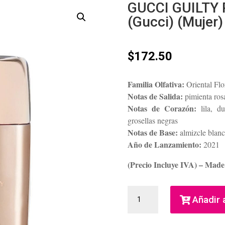
GUCCI GUILTY
(Gucci) (Mujer)
$
172.50
Familia Olfativa:
Oriental Flo
Notas de Salida:
pimienta ros
Notas de Corazón:
lila, d
grosellas negras
Notas de Base:
almizcle blanco
Año de Lanzamiento:
2021
(Precio Incluye IVA) – Mad
GUCCI
Añadir a
GUILTY
POUR