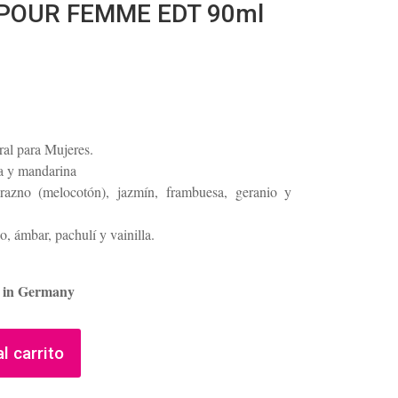
 POUR FEMME EDT 90ml
ral para Mujeres.
a y mandarina
urazno (melocotón), jazmín, frambuesa, geranio y
, ámbar, pachulí y vainilla.
e in Germany
l carrito