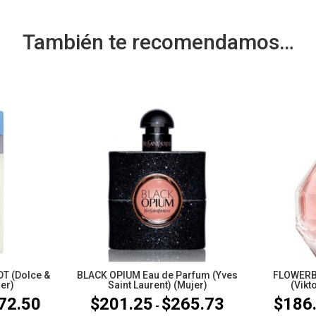
También te recomendamos…
T (Dolce &
BLACK OPIUM Eau de Parfum (Yves
FLOWERB
er)
Saint Laurent) (Mujer)
(Vikt
72.50
$
201.25
$
265.73
$
186
Rango
Rango
-