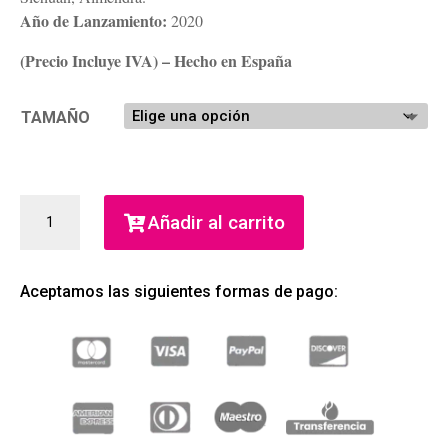
Año de Lanzamiento:
2020
(Precio Incluye IVA) – Hecho en España
TAMAÑO
HALLOWEEN
Añadir al carrito
I
´M
UNIQUE
Aceptamos las siguientes formas de pago:
EDT
(HALLOWEEN)
(MUJER)
CANTIDAD