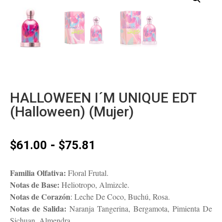
HALLOWEEN I´M UNIQUE EDT
(Halloween) (Mujer)
Rango
-
$
61.00
$
75.81
de
precios:
Familia Olfativa:
Floral Frutal.
desde
Notas de Base:
Heliotropo, Almizcle.
$61.00
Notas de Corazón
: Leche De Coco, Buchú, Rosa.
hasta
Notas de Salida:
Naranja Tangerina, Bergamota, Pimienta De
$75.81
Sichuan, Almendra.