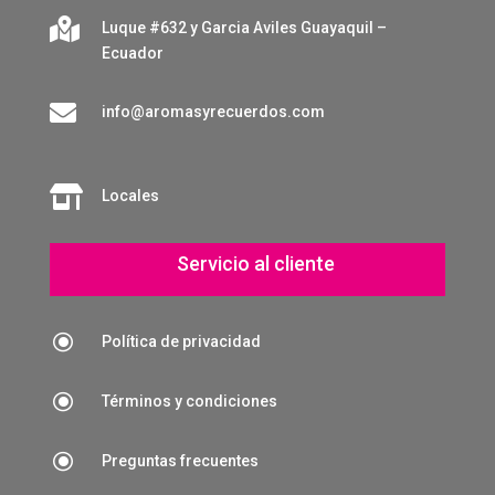

Luque #632 y Garcia Aviles Guayaquil –
Ecuador

info@aromasyrecuerdos.com

Locales
Servicio al cliente
\
Política de privacidad
\
Términos y condiciones
\
Preguntas frecuentes