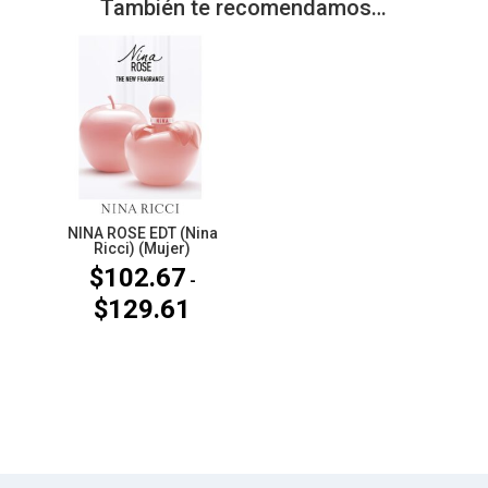
También te recomendamos…
NINA ROSE EDT (Nina
Ricci) (Mujer)
$
102.67
-
$
129.61
Rango
de
precios:
desde
$102.67
hasta
$129.61