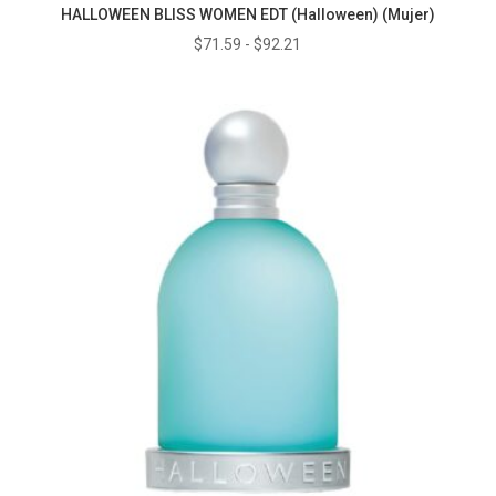
HALLOWEEN BLISS WOMEN EDT (Halloween) (Mujer)
Rango
$
71.59
-
$
92.21
de
precios:
desde
$71.59
hasta
$92.21