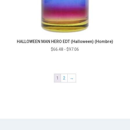
HALLOWEEN MAN HERO EDT (Halloween) (Hombre)
Rango
$
66.48
-
$
97.06
de
precios:
desde
1
2
→
$66.48
hasta
$97.06