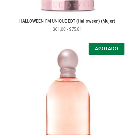
HALLOWEEN I´M UNIQUE EDT (Halloween) (Mujer)
Rango
$
61.00
-
$
75.81
de
precios:
AGOTADO
desde
$61.00
hasta
$75.81