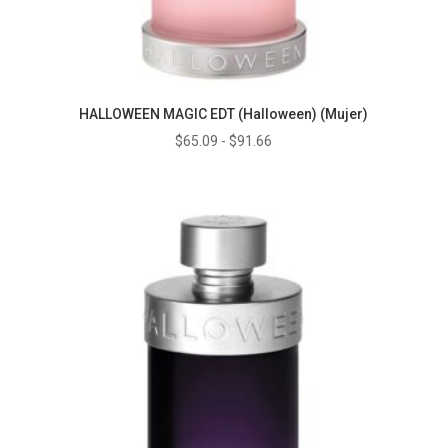
HALLOWEEN MAGIC EDT (Halloween) (Mujer)
Rango
$
65.09
-
$
91.66
de
precios:
desde
$65.09
hasta
$91.66