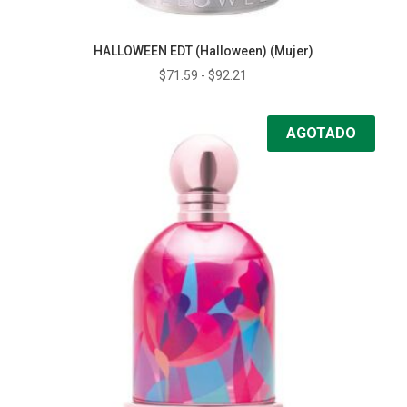
HALLOWEEN EDT (Halloween) (Mujer)
Rango
$
71.59
-
$
92.21
de
precios:
AGOTADO
desde
$71.59
hasta
$92.21