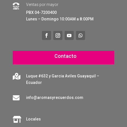
Ventas por mayor

PBX 04-7200400
Lunes – Domingo 10:00AM a 8:00PM
Contacto

Luque #632 y Garcia Aviles Guayaquil –
Ecuador

info@aromasyrecuerdos.com

Locales