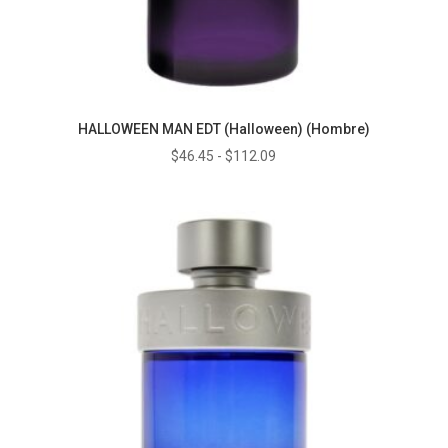
HALLOWEEN MAN EDT (Halloween) (Hombre)
Rango
$
46.45
-
$
112.09
de
precios:
desde
$46.45
hasta
$112.09