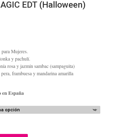
GIC EDT (Halloween)
ango
e
recios:
l para Mujeres.
esde
tonka y pachulí.
65.09
eonía rosa y jazmín sambac (sampaguita)
asta
 pera, frambuesa y mandarina amarilla
91.66
o en España