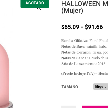
HALLOWEEN MA
AGOTADO
(Mujer)
R
-
$
65.09
$
91.66
d
p
Familia Olfativa:
Floral Fruta
d
Notas de Base:
vainilla, haba 
$
Notas de Corazón
: fresia, p
h
Notas de Salida:
Helado de la
$
Año de Lanzamiento:
2018
(Precio Incluye IVA) – Hech
TAMAÑO