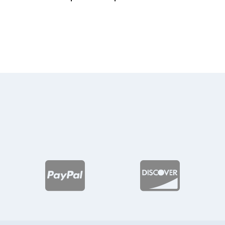
de
precios:
desde
$97.54
hasta
$123.21

