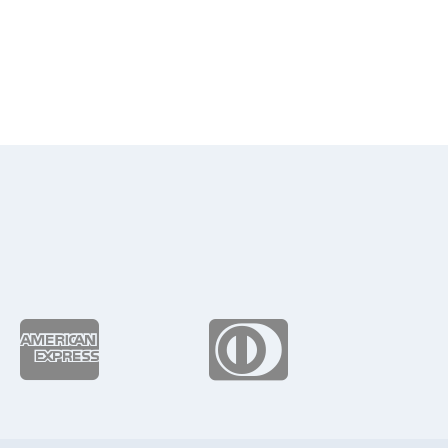
de
precios:
desde
$129.08
hasta
$158.24

