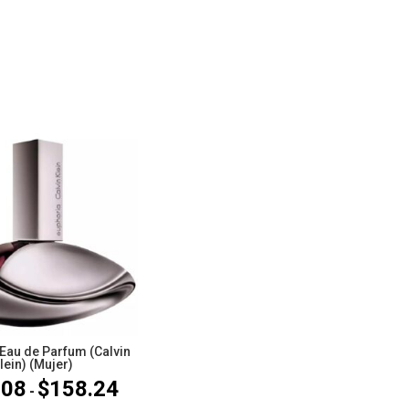
au de Parfum (Calvin
lein) (Mujer)
.08
$
158.24
Rango
-