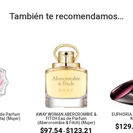
También te recomendamos…
de Parfum
AWAY WOMAN ABERCROMBIE &
EUPHORIA E
ta) (Mujer)
FITCH Eau de Parfum
K
(Abercrombie & Fitch) (Mujer)
5
$
129
$
97.54
$
123.21
Rango
-