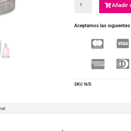
HALLOWEEN
Añadir a
MAGIC
EDT
(HALLOWEEN)
Aceptamos las siguientes
(MUJER)
CANTIDAD
SKU:
N/D
nal