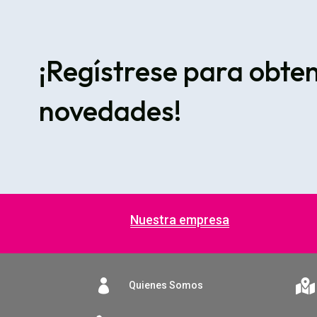
¡Regístrese para obte
novedades!
Nuestra empresa


Quienes Somos