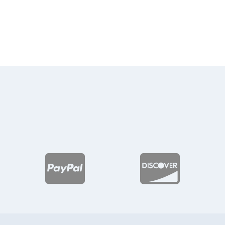
de
precios:
precios:
desde
desde
$123.52
$139.15
hasta
hasta
$203.23
$215.05

