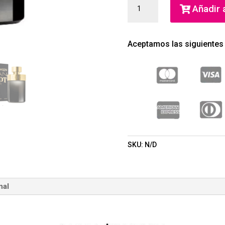
HALLOWEEN
Añadir a
SHOT
EDT
(HALLOWEEN)
Aceptamos las siguientes
(HOMBRE)
CANTIDAD
SKU:
N/D
nal