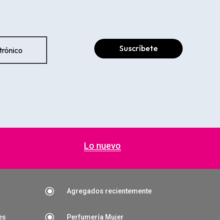
Suscríbete
Lo nuevo
\
Agregados recientemente
\
es
Perfumería Mujer