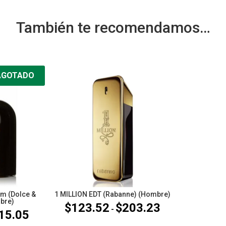
También te recomendamos…
AGOTADO
m (Dolce &
1 MILLION EDT (Rabanne) (Hombre)
bre)
$
123.52
$
203.23
Rango
-
15.05
Rango
de