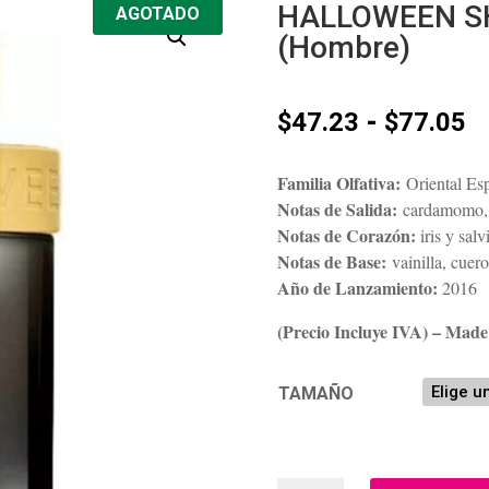
HALLOWEEN SH
AGOTADO
(Hombre)
R
-
$
47.23
$
77.05
d
p
Familia Olfativa:
Oriental Es
d
Notas de Salida:
cardamomo, D
$
Notas de Corazón:
iris y salv
h
Notas de Base:
vainilla, cue
$
Año de Lanzamiento:
2016
(Precio Incluye IVA) – Made
TAMAÑO