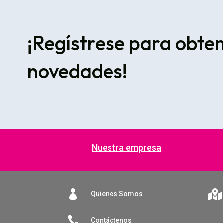
¡Regístrese para obte
novedades!
Nuestra empresa


Quienes Somos

Contáctenos