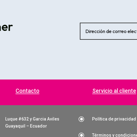
ner
Contacto
Servicio al cliente
\
Luque #632 y Garcia Aviles
Política de privacidad
Guayaquil – Ecuador
\
Términos y condicion