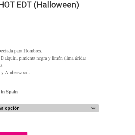
OT EDT (Halloween)
ango
e
recios:
peciada para Hombres.
esde
aiquiri, pimienta negra y limón (lima ácida)
47.23
ia
asta
ro y Amberwood.
77.05
 in Spain