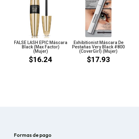
FALSE LASH EPIC Máscara
Exhibitionist Máscara De
Black (Max Factor)
Pestañas Very Black #800
(Mujer)
(CoverGirl) (Mujer)
$
16.24
$
17.93
Formas de pago