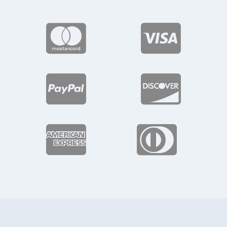





