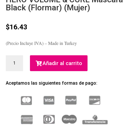
Black (Flormar) (Mujer)
$
16.43
(Precio Incluye IVA) – Made in Turkey
HERO
Añadir al carrito
VOLUME
&
CURL
Aceptamos las siguientes formas de pago:
MÁSCARA
BLACK
(FLORMAR)
(MUJER)
CANTIDAD