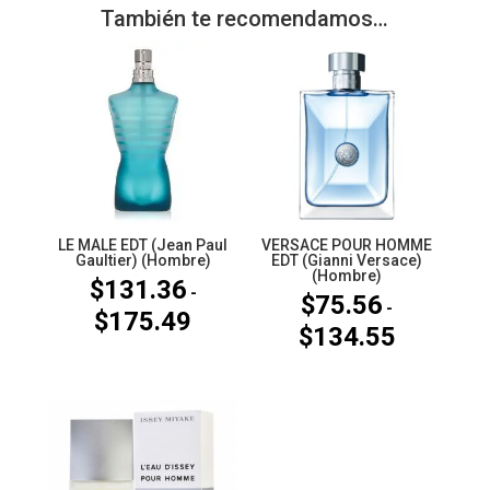
También te recomendamos…
LE MALE EDT (Jean Paul
VERSACE POUR HOMME
Gaultier) (Hombre)
EDT (Gianni Versace)
(Hombre)
$
131.36
-
$
75.56
-
$
175.49
Rango
$
134.55
Rango
de
de
precios:
precios:
desde
desde
$131.36
$75.56
hasta
hasta