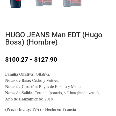
HUGO JEANS Man EDT (Hugo
Boss) (Hombre)
Rango
-
$
100.27
$
127.90
de
precios:
Familia Olfativa:
Olfativa.
desde
Notas de Base:
Cedro y Vetiver.
$100.27
Notas de Corazón
: Bayas de Enebro y Menta
hasta
Notas de Salida:
Toronja (pomelo) y Lima (limón verde)
$127.90
Año de Lanzamiento:
2018
(Precio Incluye IVA) – Hecho en Francia