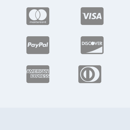





