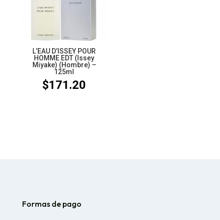
$175.49
$134.55
L’EAU D’ISSEY POUR
HOMME EDT (Issey
Miyake) (Hombre) –
125ml
$
171.20
Formas de pago