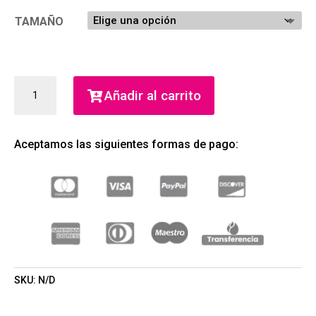
TAMAÑO
HUGO
Añadir al carrito
JEANS
MAN
EDT
Aceptamos las siguientes formas de pago:
(HUGO
BOSS)
(HOMBRE)
CANTIDAD
SKU:
N/D