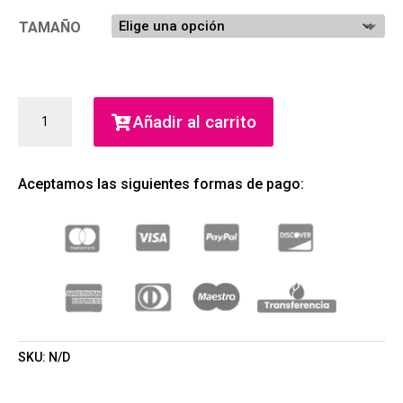
TAMAÑO
I
Añadir al carrito
WANT
CHOO
EAU
Aceptamos las siguientes formas de pago:
DE
PARFUM
(JIMMY
CHOO)
(MUJER)
CANTIDAD
SKU:
N/D