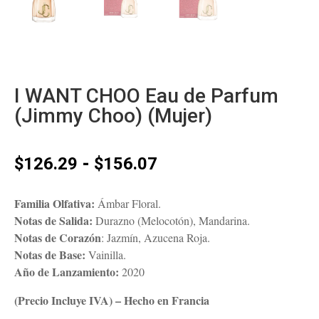
I WANT CHOO Eau de Parfum
(Jimmy Choo) (Mujer)
Rango
-
$
126.29
$
156.07
de
precios:
Familia Olfativa:
Ámbar Floral.
desde
Notas de Salida:
Durazno (Melocotón), Mandarina.
$126.29
Notas de Corazón
: Jazmín, Azucena Roja.
hasta
Notas de Base:
Vainilla.
$156.07
Año de Lanzamiento:
2020
(Precio Incluye IVA) – Hecho en Francia