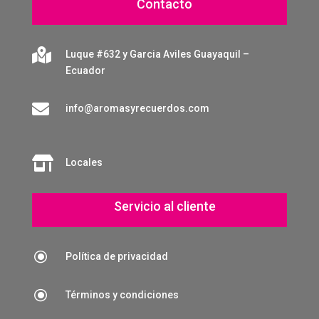
Contacto

Luque #632 y Garcia Aviles Guayaquil –
Ecuador

info@aromasyrecuerdos.com

Locales
Servicio al cliente
\
Política de privacidad
\
Términos y condiciones