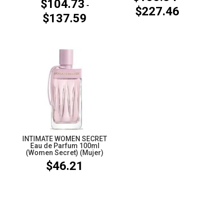
$
104.73
-
$
227.46
Rango
$
137.59
Rango
de
de
precios:
precios:
desde
desde
$155.84
$104.73
hasta
hasta
$227.46
$137.59
INTIMATE WOMEN SECRET
Eau de Parfum 100ml
(Women Secret) (Mujer)
$
46.21