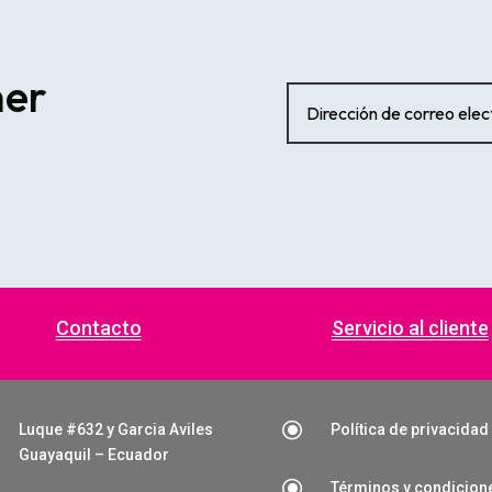
ner
Contacto
Servicio al cliente
\
Luque #632 y Garcia Aviles
Política de privacidad
Guayaquil – Ecuador
\
Términos y condicion