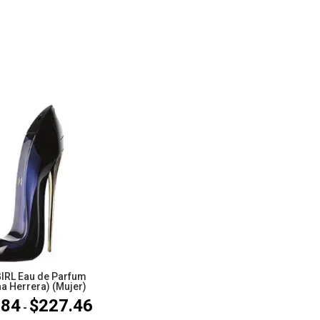
IRL Eau de Parfum
na Herrera) (Mujer)
.84
$
227.46
Rango
-