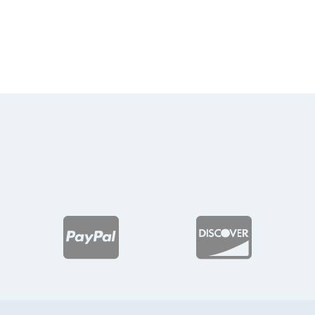
de
de
precios:
precios:
desde
desde
$135.09
$126.29
hasta
hasta
$168.85
$156.07

