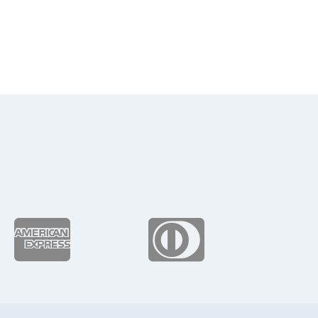
de
precios:
desde
$155.84
hasta
$227.46

