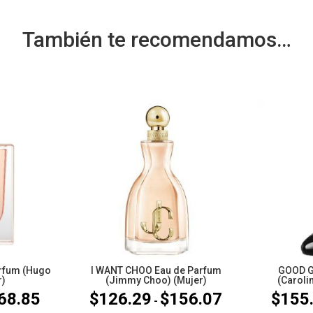
También te recomendamos…
arfum (Hugo
I WANT CHOO Eau de Parfum
GOOD G
r)
(Jimmy Choo) (Mujer)
(Caroli
68.85
$
126.29
$
156.07
$
155
Rango
Rango
-