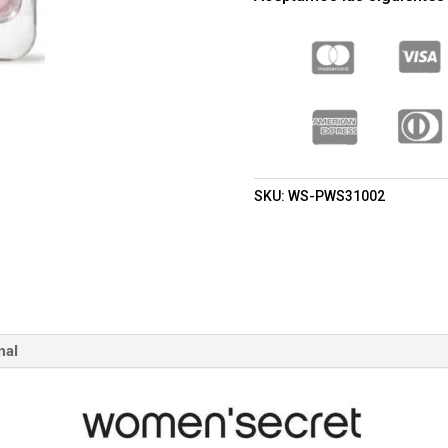
DE
PARFUM
100ML
(WOMEN
SECRET)
(MUJER)
CANTIDAD
SKU:
WS-PWS31002
nal