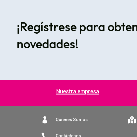
¡Regístrese para obte
novedades!
Nuestra empresa


Quienes Somos

Contáctenos