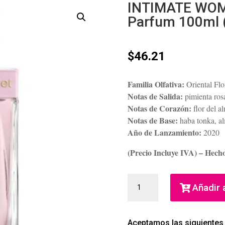
INTIMATE WOM
Parfum 100ml 
$
46.21
Familia Olfativa:
Oriental Flo
Notas de Salida:
pimienta ros
Notas de Corazón:
flor del a
Notas de Base:
haba tonka, al
Año de Lanzamiento:
2020
(Precio Incluye IVA) – Hech
INTIMATE
Añadir a
WOMEN
SECRET
EAU
Aceptamos las siguientes