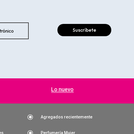
Suscríbete
Lo nuevo
\
Agregados recientemente
\
es
Perfumería Mujer