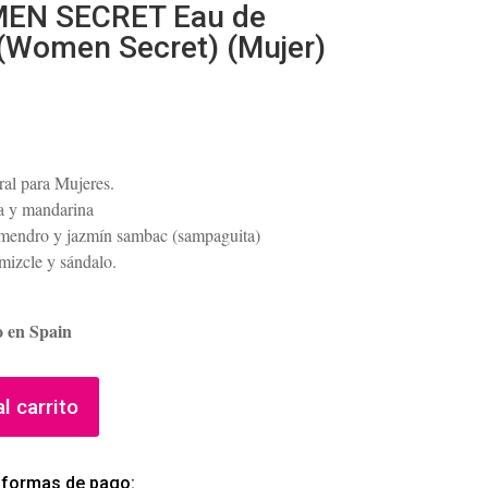
EN SECRET Eau de
(Women Secret) (Mujer)
ral para Mujeres.
a y mandarina
lmendro y jazmín sambac (sampaguita)
mizcle y sándalo.
o en Spain
l carrito
 formas de pago: