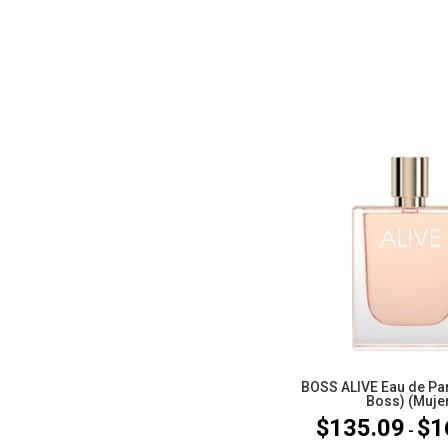
BOSS ALIVE Eau de P
Boss) (Muje
$
135.09
$
1
-