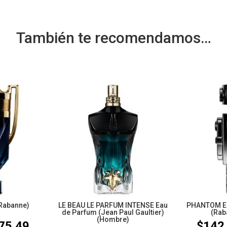
También te recomendamos…
Rabanne)
LE BEAU LE PARFUM INTENSE Eau
PHANTOM EL
de Parfum (Jean Paul Gaultier)
(Rab
(Hombre)
75.49
$
142
Rango