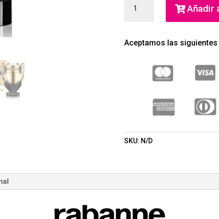
INVICTUS
Añadir a
ELIXIR
PARFUM
(RABANNE)
Aceptamos las siguientes
(HOMBRE)
CANTIDAD
SKU:
N/D
nal