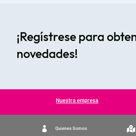
¡Regístrese para obte
novedades!
Nuestra empresa


Quienes Somos