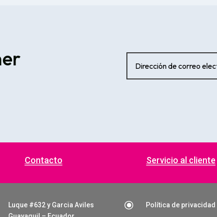
ner
Contacto
Servicio al cliente
\
Luque #632 y Garcia Aviles
Política de privacidad
Guayaquil – Ecuador