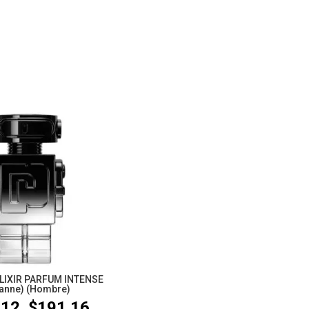
IXIR PARFUM INTENSE
anne) (Hombre)
.12
$
191.16
Rango