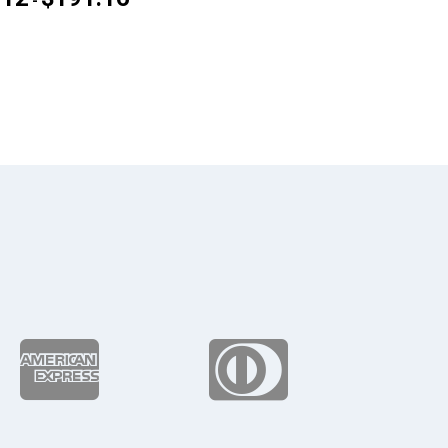
-
de
precios:
desde
$142.12
hasta
$191.16

