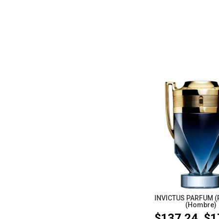
INVICTUS PARFUM (
(Hombre)
$
137.24
$
1