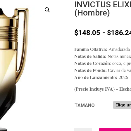
INVICTUS ELIX
(Hombre)
-
$
148.05
$
186.2
Familia Olfativa:
Amaderada 
Notas de Salida:
Notas minera
Notas de Corazón
: coco, cip
Notas de Fondo:
Caviar de va
Año de Lanzamiento:
2026
(Precio Incluye IVA) – Hech
TAMAÑO