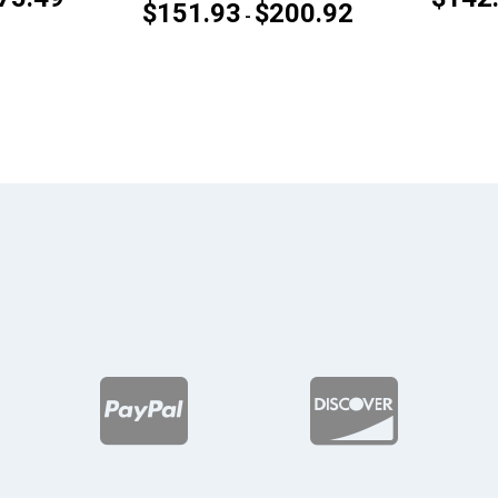
$
151.93
$
200.92
Rango
-
de
de
precios:
precios:
desde
desde
$137.24
$151.93
hasta
hasta
$175.49
$200.92

