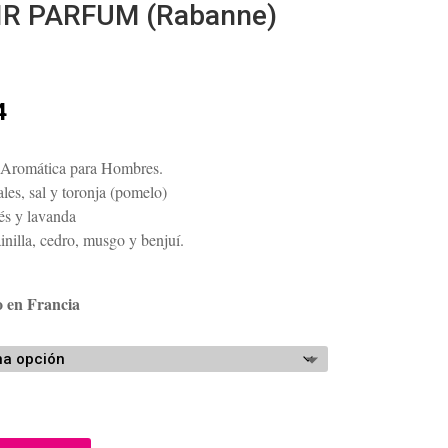
IR PARFUM (Rabanne)
Rango
4
de
precios:
Aromática para Hombres.
desde
les, sal y toronja (pomelo)
$148.05
rés y lavanda
hasta
inilla, cedro, musgo y benjuí.
$186.24
o en Francia