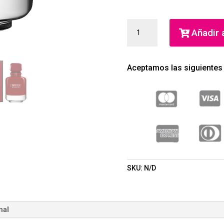
L'INTERDIT
Añadir a
ROUGE
ULTIME
EAU
Aceptamos las siguientes
DE
PARFUM
(GIVENCHY)
(MUJER)
CANTIDAD
SKU:
N/D
nal