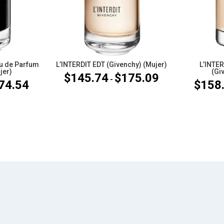
u de Parfum
L’INTERDIT EDT (Givenchy) (Mujer)
L’INTE
jer)
(Gi
$
145.74
$
175.09
Rango
-
74.54
$
158
Rango
de
de
precios:
precios:
desde
desde
$145.74
$146.73
hasta
hasta
$175.09
$174.54