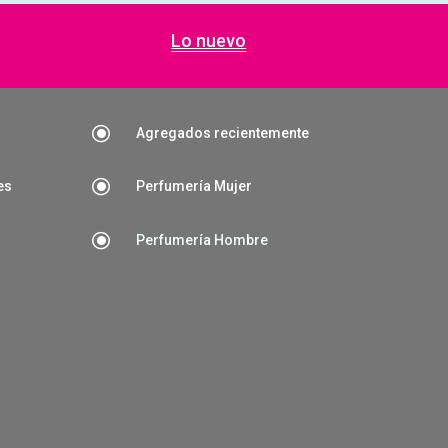
Lo nuevo
\
Agregados recientemente
\
es
Perfumería Mujer
\
Perfumería Hombre