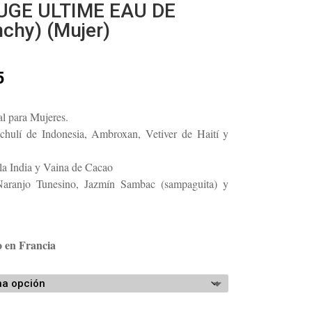
UGE ULTIME EAU DE
chy) (Mujer)
Rango
5
de
precios:
l para Mujeres.
desde
hulí de Indonesia, Ambroxan, Vetiver de Haití y
$171.26
hasta
la India y Vaina de Cacao
$197.65
aranjo Tunesino, Jazmín Sambac (sampaguita) y
o en Francia