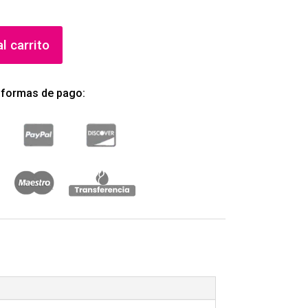
l carrito
 formas de pago: