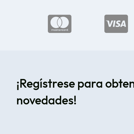


¡Regístrese para obte
novedades!