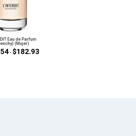
RDIT Eau de Parfum
venchy) (Mujer)
.54
$
182.93
Rango
-
de
precios:
desde
$158.54
hasta
$182.93