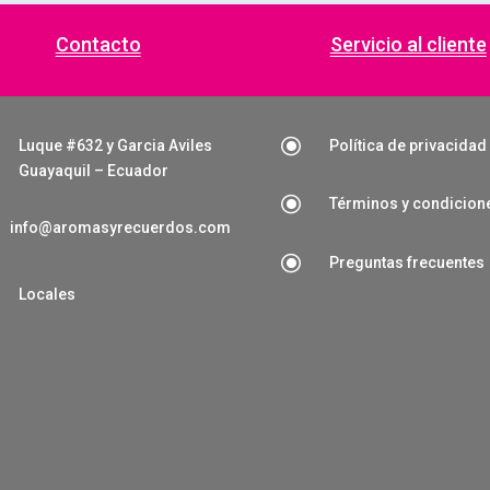
Contacto
Servicio al cliente
\
Luque #632 y Garcia Aviles
Política de privacidad
Guayaquil – Ecuador
\
Términos y condicion
info@aromasyrecuerdos.com
\
Preguntas frecuentes

Locales