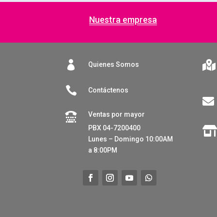
Nuestra empresa


Quienes Somos

Contáctenos

Ventas por mayor

PBX 04-7200400
Lunes – Domingo 10:00AM
a 8:00PM