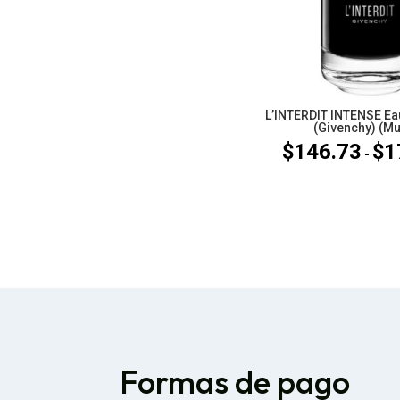
L’INTERDIT INTENSE Ea
(Givenchy) (Mu
$
146.73
$
1
-
Formas de pago