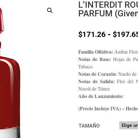
L’INTERDIT RO
PARFUM (Given
-
$
171.26
$
197.6
Familia Olfativa:
Ámbar Flora
Notas de Base:
Hojas de Pac
Tabaco.
Notas de Corazón
: Nardo de 
Notas de Salida:
Flor del N
Neroli de Túnez
Año de Lanzamiento:
(Precio Incluye IVA) – Hech
TAMAÑO