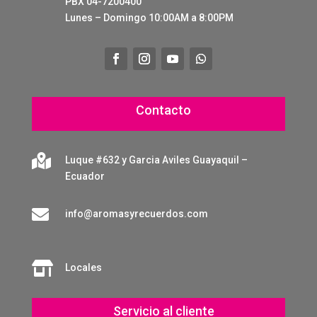
PBX 04-7200400
Lunes – Domingo 10:00AM a 8:00PM
Contacto

Luque #632 y Garcia Aviles Guayaquil –
Ecuador

info@aromasyrecuerdos.com

Locales
Servicio al cliente