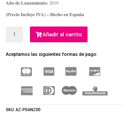
Año de Lanzamiento:
2019
(Precio Incluye IVA) – Hecho en España
MI
Añadir al carrito
ACORDE
ALEJANDRO
SANZ
Aceptamos las siguientes formas de pago:
ELLA
EDT
80ML
(ALEJANDRO
SANZ)
(MUJER)
CANTIDAD
SKU:
AZ-PSANZ00