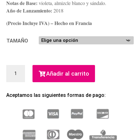
Notas de Base:
violeta, almizcle blanco y sándalo.
Año de Lanzamiento:
2018
(Precio Incluye IVA) – Hecho en Francia
TAMAÑO
MON
Añadir al carrito
EAU
WOMEN
EAU
Aceptamos las siguientes formas de pago:
DE
PARFUM
(LOLITA
LEMPICKA)
(MUJER)
CANTIDAD