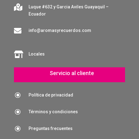

Luque #632 y Garcia Aviles Guayaquil –
Ecuador

info@aromasyrecuerdos.com

Locales
Servicio al cliente
\
Política de privacidad
\
Términos y condiciones
\
Preguntas frecuentes