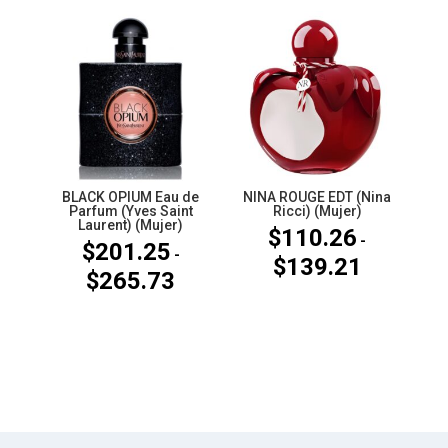
BLACK OPIUM Eau de
NINA ROUGE EDT (Nina
Parfum (Yves Saint
Ricci) (Mujer)
Laurent) (Mujer)
$
110.26
-
$
201.25
-
$
139.21
Rango
$
265.73
Rango
de
de
precios:
precios:
desde
desde
$110.26
$201.25
hasta
hasta
$139.21
$265.73