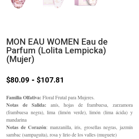
MON EAU WOMEN Eau de
Parfum (Lolita Lempicka)
(Mujer)
Rango
-
$
80.09
$
107.81
de
precios:
Familia Olfativa:
Floral Frutal para Mujeres.
desde
Notas de Salida:
anís, hojas de frambuesa, zarzamora
$80.09
(frambuesa negra), lima (limón verde), limón (lima ácida) y
hasta
mandarina
$107.81
Notas de Corazón
: manzanilla, iris, grosellas negras, jazmín
sambac (sampaguita), rosa y lirio de los valles (muguete)