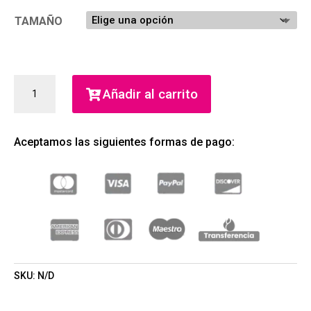
TAMAÑO
OLYMPEA
Añadir al carrito
ABSOLU
PARFUM
INTENSE
Aceptamos las siguientes formas de pago:
(RABANNE)
(MUJER)
CANTIDAD
SKU:
N/D