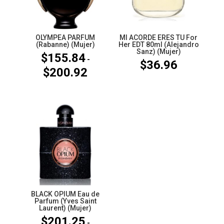
OLYMPEA PARFUM
MI ACORDE ERES TU For
(Rabanne) (Mujer)
Her EDT 80ml (Alejandro
Sanz) (Mujer)
$
155.84
-
$
36.96
$
200.92
Rango
de
precios:
desde
$155.84
hasta
$200.92
BLACK OPIUM Eau de
Parfum (Yves Saint
Laurent) (Mujer)
$
201.25
-