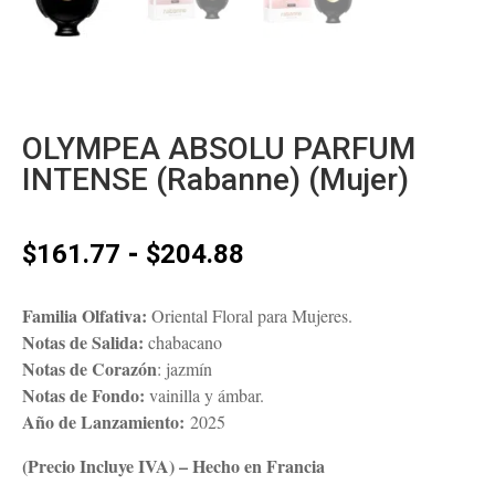
OLYMPEA ABSOLU PARFUM
INTENSE (Rabanne) (Mujer)
Rango
-
$
161.77
$
204.88
de
precios:
Familia Olfativa:
Oriental Floral para Mujeres.
desde
Notas de Salida:
chabacano
$161.77
Notas de Corazón
: jazmín
hasta
Notas de Fondo:
vainilla y ámbar.
$204.88
Año de Lanzamiento:
2025
(Precio Incluye IVA) – Hecho en Francia