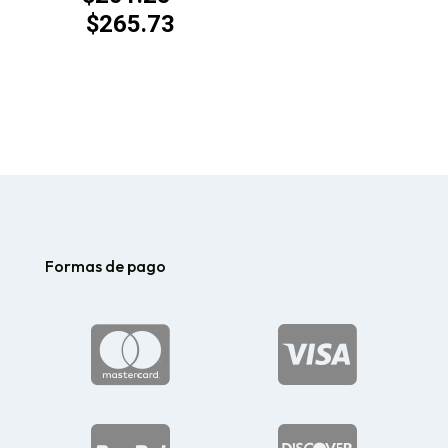
$
265.73
Rango
de
precios:
desde
$201.25
hasta
$265.73
Formas de pago

