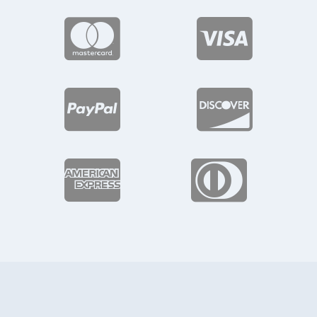





