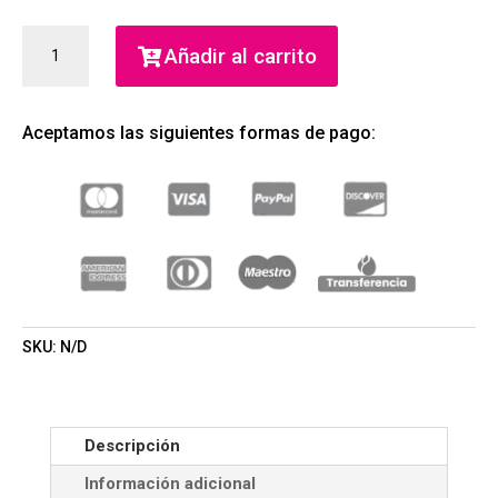
PIELOR
Añadir al carrito
JABON
LIQUIDO
HAMMAN-
Aceptamos las siguientes formas de pago:
EL
HANA
400ML
(BFF)
(UNISEX)
CANTIDAD
SKU:
N/D
Descripción
Información adicional