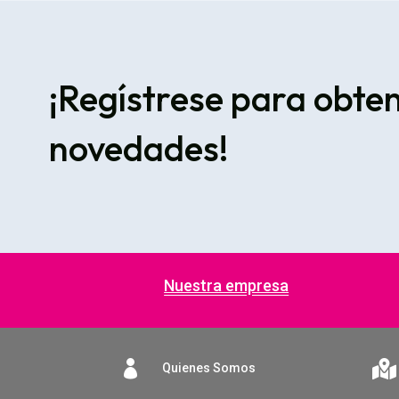
¡Regístrese para obte
novedades!
Nuestra empresa


Quienes Somos