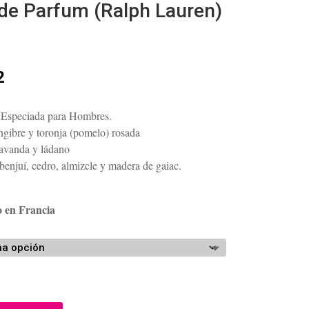
de Parfum (Ralph Lauren)
Rango
2
de
precios:
Especiada para Hombres.
desde
ngibre y toronja (pomelo) rosada
$184.21
 lavanda y ládano
hasta
enjuí, cedro, almizcle y madera de gaiac.
$192.02
o en Francia