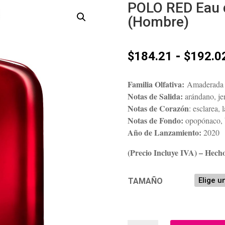
POLO RED Eau 
(Hombre)
-
$
184.21
$
192.0
Familia Olfativa:
Amaderada 
Notas de Salida:
arándano, je
Notas de Corazón
: esclarea,
Notas de Fondo:
opopónaco, b
Año de Lanzamiento:
2020
(Precio Incluye IVA) – Hech
TAMAÑO