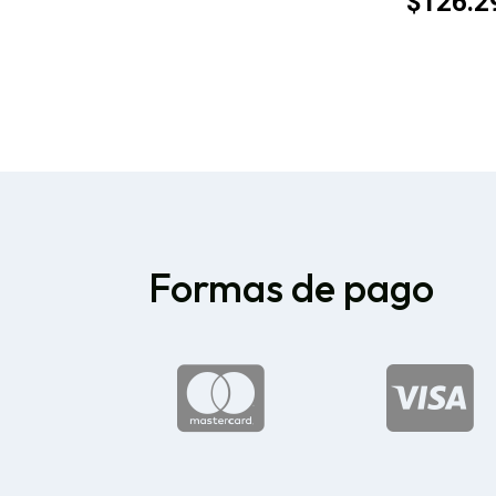
$
126.2
Formas de pago

