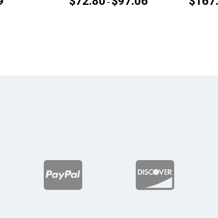
9
$
72.80
$
97.06
$
167
Rango
-
de
precios:
desde
$72.80
hasta
$97.06

