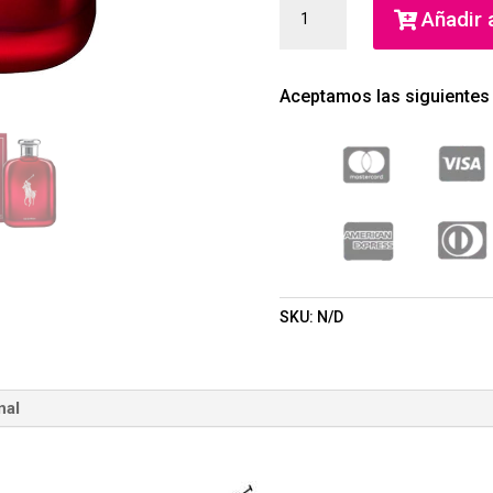
POLO
Añadir a
RED
EAU
DE
Aceptamos las siguientes
PARFUM
(RALPH
LAUREN)
(HOMBRE)
CANTIDAD
SKU:
N/D
nal