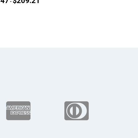
.47
$
209.21
Rango
-
de
precios:
desde
$167.47
hasta
$209.21

