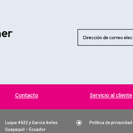
ner
Contacto
Servicio al cliente
\
Luque #632 y Garcia Aviles
Política de privacidad
Guayaquil – Ecuador