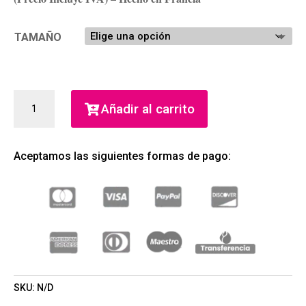
TAMAÑO
POLO
Añadir al carrito
RED
EDT
(RALPH
Aceptamos las siguientes formas de pago:
LAUREN)
(HOMBRE)
CANTIDAD
SKU:
N/D