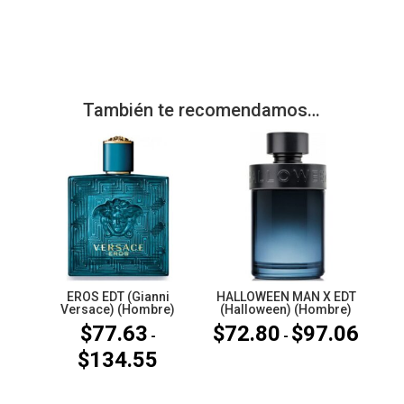
También te recomendamos…
EROS EDT (Gianni
HALLOWEEN MAN X EDT
Versace) (Hombre)
(Halloween) (Hombre)
$
77.63
$
72.80
$
97.06
Rango
-
-
$
134.55
de
Rango
precios
de
desde