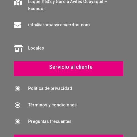

Luque #632 y Garcia Aviles Guayaquil –
Ecuador

info@aromasyrecuerdos.com

Locales
Servicio al cliente
\
Política de privacidad
\
Términos y condiciones
\
Preguntas frecuentes