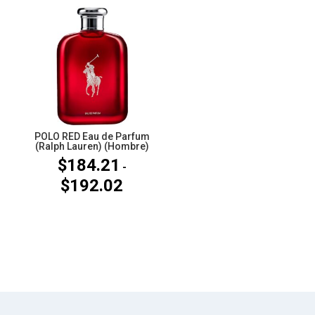
precios:
$72.80
desde
hasta
$77.63
$97.06
hasta
$134.55
POLO RED Eau de Parfum
(Ralph Lauren) (Hombre)
$
184.21
-
$
192.02
Rango
de
precios:
desde
$184.21
hasta
$192.02