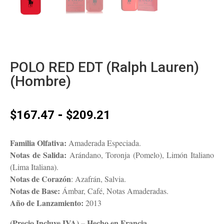
POLO RED EDT (Ralph Lauren)
(Hombre)
Rango
-
$
167.47
$
209.21
de
precios:
Familia Olfativa:
Amaderada Especiada.
desde
Notas de Salida:
Arándano, Toronja (Pomelo), Limón Italiano
$167.47
(Lima Italiana).
hasta
Notas de Corazón
: Azafrán, Salvia.
$209.21
Notas de Base:
Ámbar, Café, Notas Amaderadas.
Año de Lanzamiento:
2013
(Precio Incluye IVA) – Hecho en Francia