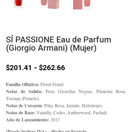
SÍ PASSIONE Eau de Parfum
(Giorgio Armani) (Mujer)
Rango
-
$
201.41
$
262.66
de
precios:
Familia Olfativa:
Floral Frutal.
desde
Notas de Salida:
Pera, Grosellas Negras, Pimienta Rosa,
$201.41
Toronja (Pomelo).
hasta
Notas de Corazón
: Piña, Rosa, Jazmín, Heliotropo.
$262.66
Notas de Base:
Vainilla, Cedro, Amberwood, Pachulí.
Año de Lanzamiento:
2017
(Precio Incluye IVA) – Hecho en Francia