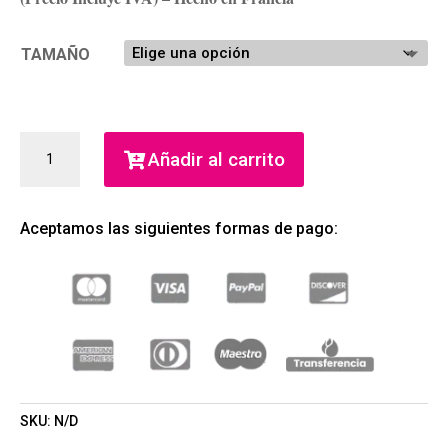
TAMAÑO
SÍ
Añadir al carrito
PASSIONE
EAU
DE
Aceptamos las siguientes formas de pago:
PARFUM
(GIORGIO
ARMANI)
(MUJER)
CANTIDAD
SKU:
N/D