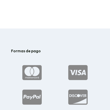
precios:
precios:
desde
desde
$131.49
$110.26
hasta
hasta
$178.34
$139.21
Formas de pago



