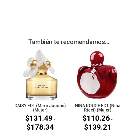
También te recomendamos…
DAISY EDT (Marc Jacobs)
NINA ROUGE EDT (Nina
(Mujer)
Ricci) (Mujer)
$
131.49
$
110.26
-
-
$
178.34
$
139.21
Rango
Rango
de
de