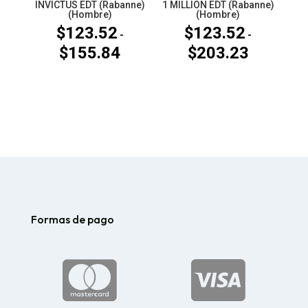
INVICTUS EDT (Rabanne)
1 MILLION EDT (Rabanne)
(Hombre)
(Hombre)
$
123.52
$
123.52
-
-
$
155.84
$
203.23
Rango
Rango
de
de
precios:
precios:
desde
desde
$123.52
$123.52
hasta
hasta
$155.84
$203.23
Formas de pago

