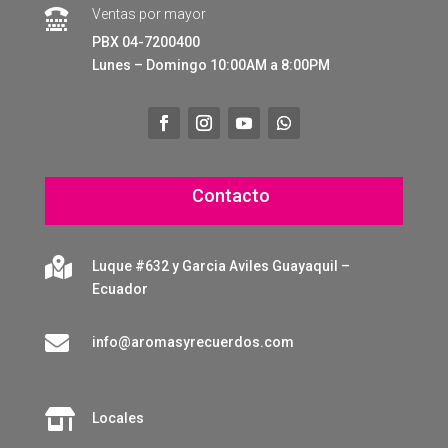
Ventas por mayor

PBX 04-7200400
Lunes – Domingo 10:00AM a 8:00PM
Contacto

Luque #632 y Garcia Aviles Guayaquil –
Ecuador

info@aromasyrecuerdos.com

Locales