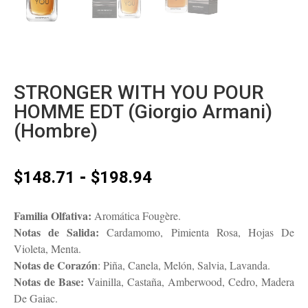
STRONGER WITH YOU POUR
HOMME EDT (Giorgio Armani)
(Hombre)
Rango
-
$
148.71
$
198.94
de
precios:
Familia Olfativa:
Aromática Fougère.
desde
Notas de Salida:
Cardamomo, Pimienta Rosa, Hojas De
$148.71
Violeta, Menta.
hasta
Notas de Corazón
: Piña, Canela, Melón, Salvia, Lavanda.
$198.94
Notas de Base:
Vainilla, Castaña, Amberwood, Cedro, Madera
De Gaiac.