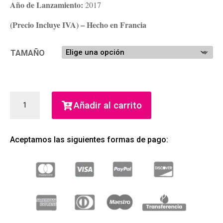
Año de Lanzamiento:
2017
(Precio Incluye IVA) – Hecho en Francia
TAMAÑO
STRONGER
Añadir al carrito
WITH
YOU
POUR
Aceptamos las siguientes formas de pago:
HOMME
EDT
(GIORGIO
ARMANI)
(HOMBRE)
CANTIDAD