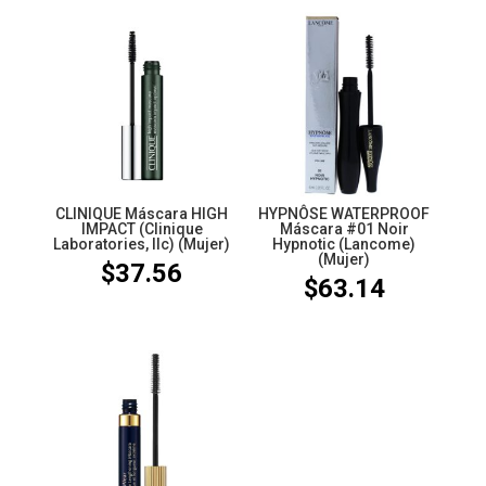
CLINIQUE Máscara HIGH
HYPNÔSE WATERPROOF
IMPACT (Clinique
Máscara #01 Noir
Laboratories, llc) (Mujer)
Hypnotic (Lancome)
(Mujer)
$
37.56
$
63.14