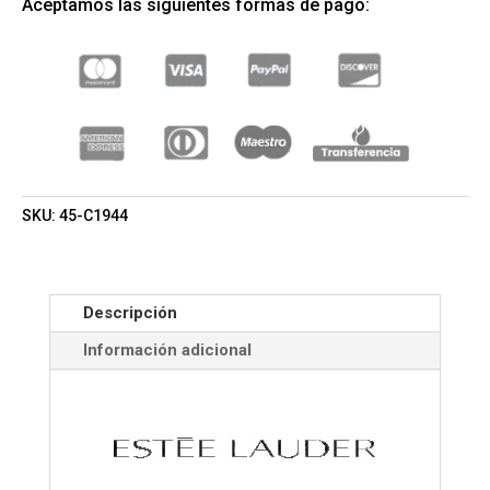
Aceptamos las siguientes formas de pago:
BLACK
(ESTEE
LAUDER)
(MUJER)
CANTIDAD
SKU:
45-C1944
Descripción
Información adicional