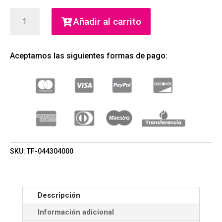
TOUS
Añadir al carrito
LOVEME
THE
SILVER
Aceptamos las siguientes formas de pago:
PARFUM
90ML
(TOUS)
(MUJER)
CANTIDAD
SKU:
TF-044304000
Descripción
Información adicional