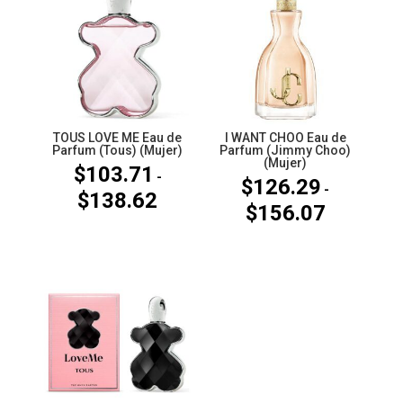
TOUS LOVE ME Eau de
I WANT CHOO Eau de
Parfum (Tous) (Mujer)
Parfum (Jimmy Choo)
(Mujer)
$
103.71
-
$
126.29
-
$
138.62
Rango
$
156.07
Rango
de
de
precios:
precios:
desde
desde
$103.71
$126.29
hasta
hasta
$138.62
$156.07