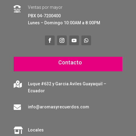
Ventas por mayor

PBX 04-7200400
Lunes – Domingo 10:00AM a 8:00PM
Contacto

Luque #632 y Garcia Aviles Guayaquil –
Ecuador

info@aromasyrecuerdos.com

Locales