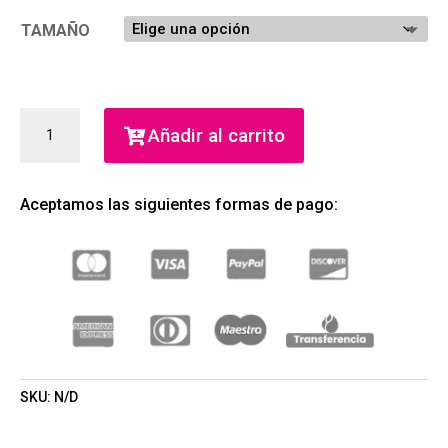
TAMAÑO
ARMANI
Añadir al carrito
CODE
PARFUM
(GIORGIO
Aceptamos las siguientes formas de pago:
ARMANI)
(HOMBRE)
CANTIDAD
SKU:
N/D