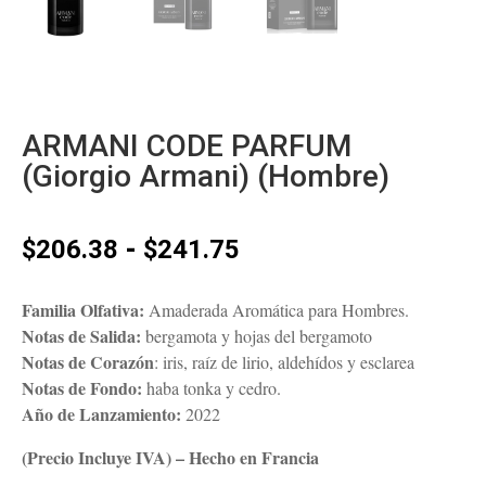
ARMANI CODE PARFUM
(Giorgio Armani) (Hombre)
Rango
-
$
206.38
$
241.75
de
precios:
Familia Olfativa:
Amaderada Aromática para Hombres.
desde
Notas de Salida:
bergamota y hojas del bergamoto
$206.38
Notas de Corazón
: iris, raíz de lirio, aldehídos y esclarea
hasta
Notas de Fondo:
haba tonka y cedro.
$241.75
Año de Lanzamiento:
2022
(Precio Incluye IVA) – Hecho en Francia