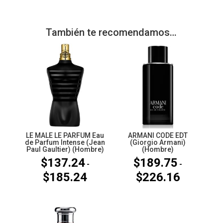
También te recomendamos…
LE MALE LE PARFUM Eau
ARMANI CODE EDT
de Parfum Intense (Jean
(Giorgio Armani)
Paul Gaultier) (Hombre)
(Hombre)
$
137.24
$
189.75
-
-
$
185.24
$
226.16
Rango
Rango
de
de
precios:
precios:
desde
desde