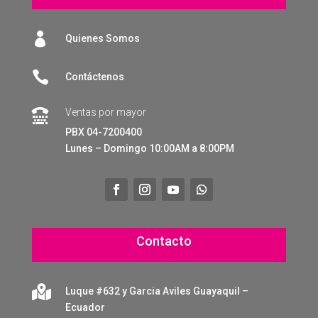

Quienes Somos

Contáctenos
Ventas por mayor

PBX 04-7200400
Lunes – Domingo 10:00AM a 8:00PM
Contacto

Luque #632 y Garcia Aviles Guayaquil –
Ecuador