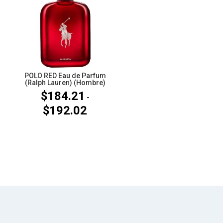
$137.24
$189.75
hasta
hasta
$185.24
$226.16
POLO RED Eau de Parfum
(Ralph Lauren) (Hombre)
$
184.21
-
$
192.02
Rango
de
precios:
desde
$184.21
hasta
$192.02