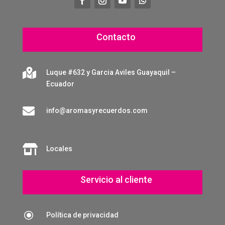
Contacto

Luque #632 y Garcia Aviles Guayaquil –
Ecuador

info@aromasyrecuerdos.com

Locales
Servicio al cliente
\
Política de privacidad