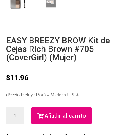
EASY BREEZY BROW Kit de
Cejas Rich Brown #705
(CoverGirl) (Mujer)
$
11.96
(Precio Incluye IVA) – Made in U.S.A.
EASY
Añadir al carrito
BREEZY
BROW
KIT