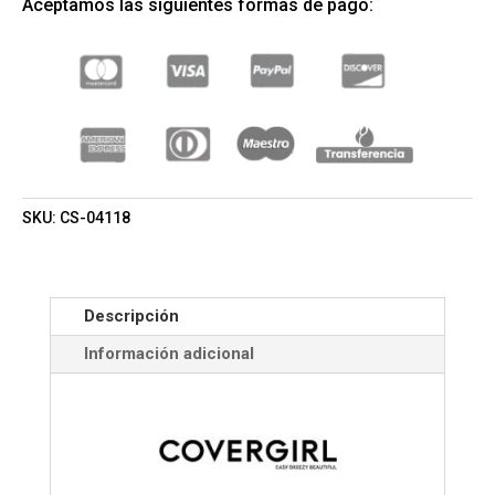
Aceptamos las siguientes formas de pago:
DE
CEJAS
RICH
BROWN
#705
(COVERGIRL)
(MUJER)
CANTIDAD
SKU:
CS-04118
Descripción
Información adicional