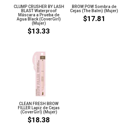
CLUMP CRUSHER BY LASH
BROW POW Sombra de
BLAST Waterproof
Cejas (The Balm) (Mujer)
Máscara a Prueba de
$
17.81
Agua Black (CoverGirl)
(Mujer)
$
13.33
CLEAN FRESH BROW
FILLER Lapiz de Cejas
(CoverGirl) (Mujer)
$
18.38