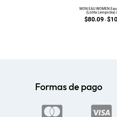
MON EAU WOMEN Eau 
(Lolita Lempicka) 
$
80.09
$
1
-
Formas de pago

