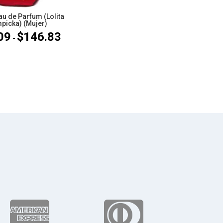
u de Parfum (Lolita
picka) (Mujer)
09
$
146.83
Rango
-
de
precios:
desde
$80.09
hasta
$146.83

