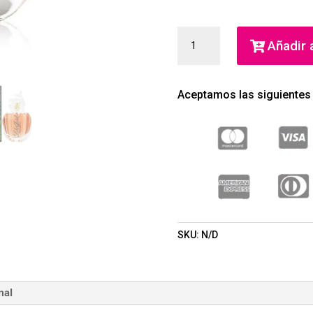
LOLITALAND
Añadir a
EAU
DE
PARFUM
Aceptamos las siguientes
(LOLITA
LEMPICKA)
(MUJER)
CANTIDAD
SKU:
N/D
nal