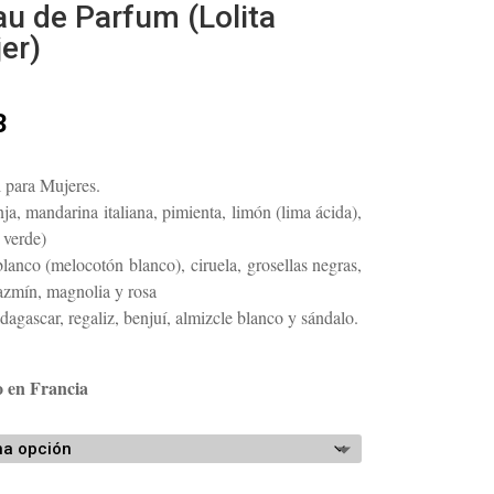
u de Parfum (Lolita
er)
Rango
3
de
precios:
l para Mujeres.
desde
nja, mandarina italiana, pimienta, limón (lima ácida),
$100.63
 verde)
hasta
lanco (melocotón blanco), ciruela, grosellas negras,
$146.83
azmín, magnolia y rosa
dagascar, regaliz, benjuí, almizcle blanco y sándalo.
o en Francia