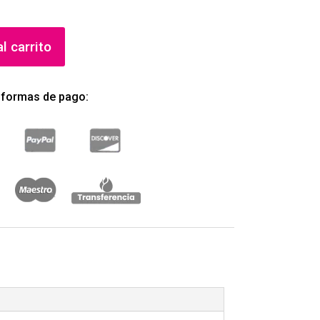
l carrito
 formas de pago: