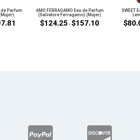
de Parfum
AMO FERRAGAMO Eau de Parfum
SWEET Ea
(Mujer)
(Salvatore Ferragamo) (Mujer)
Lem
07.81
$
124.25
$
157.10
$
80.
Rango
Rango
-
de
de
precios:
precios:
desde
desde
$80.09
$124.25
hasta
hasta
$107.81
$157.10

