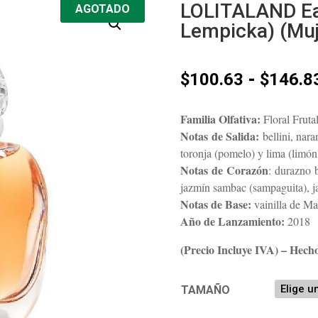
LOLITALAND Ea
AGOTADO
Lempicka) (Muj
-
$
100.63
$
146.8
Familia Olfativa:
Floral Fruta
Notas de Salida:
bellini, nara
toronja (pomelo) y lima (limón
Notas de Corazón
: durazno b
jazmín sambac (sampaguita), j
Notas de Base:
vainilla de Ma
Año de Lanzamiento:
2018
(Precio Incluye IVA) – Hech
TAMAÑO