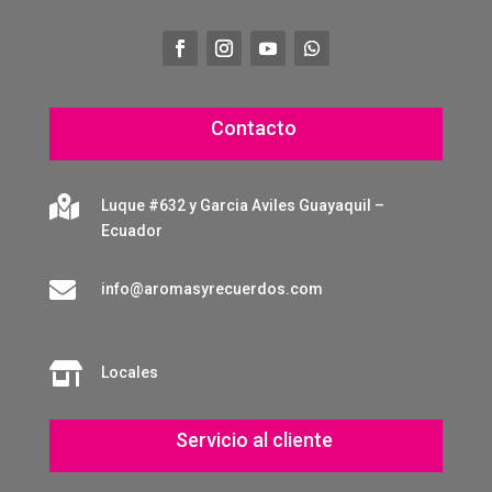
Contacto

Luque #632 y Garcia Aviles Guayaquil –
Ecuador

info@aromasyrecuerdos.com

Locales
Servicio al cliente