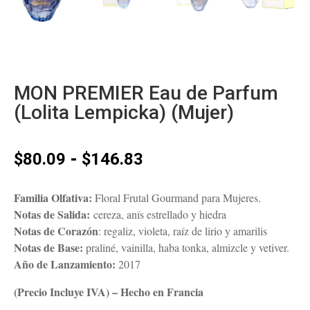
MON PREMIER Eau de Parfum
(Lolita Lempicka) (Mujer)
Rango
-
$
80.09
$
146.83
de
precios:
Familia Olfativa:
Floral Frutal Gourmand para Mujeres.
desde
Notas de Salida:
cereza, anís estrellado y hiedra
$80.09
Notas de Corazón
: regaliz, violeta, raíz de lirio y amarilis
hasta
Notas de Base:
praliné, vainilla, haba tonka, almizcle y vetiver.
$146.83
Año de Lanzamiento:
2017
(Precio Incluye IVA) – Hecho en Francia