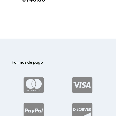
de
precios:
desde
$80.09
hasta
$146.83
Formas de pago



