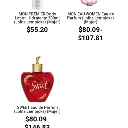
MON PREMIER Body
MON EAU WOMEN Eau de
Lotion Hidratante 200ml
Parfum (Lolita Lempicka)
(Lolita Lempicka) (Mujer)
(Mujer)
$
55.20
$
80.09
-
$
107.81
Rango
de
precios:
desde
$80.09
hasta
$107.81
SWEET Eau de Parfum
(Lolita Lempicka) (Mujer)
$
80.09
-
$
146.83
Rango