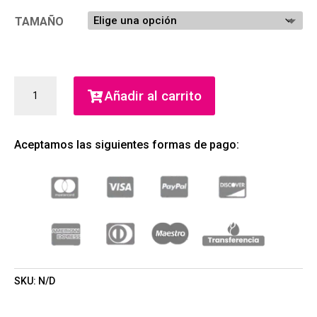
TAMAÑO
MON
Añadir al carrito
PREMIER
EAU
DE
Aceptamos las siguientes formas de pago:
PARFUM
(LOLITA
LEMPICKA)
(MUJER)
CANTIDAD
SKU:
N/D