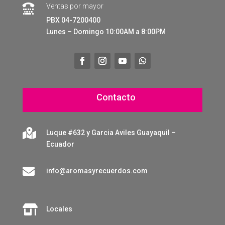
Ventas por mayor

PBX 04-7200400
Lunes – Domingo 10:00AM a 8:00PM
Contacto

Luque #632 y Garcia Aviles Guayaquil –
Ecuador

info@aromasyrecuerdos.com

Locales