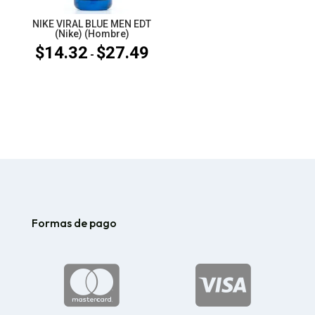
NIKE VIRAL BLUE MEN EDT
(Nike) (Hombre)
$
14.32
$
27.49
Rango
-
de
precios:
desde
$14.32
hasta
$27.49
Formas de pago

