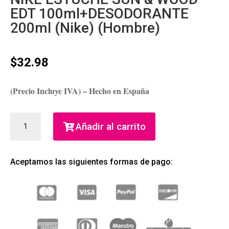
EDT 100ml+DESODORANTE
200ml (Nike) (Hombre)
$
32.98
(Precio Incluye IVA) – Hecho en España
NIKE
Añadir al carrito
ESTUCHE
SUN
&
Aceptamos las siguientes formas de pago:
WOOD
EDT
100ML+DESODORANTE
200ML
(NIKE)
(HOMBRE)