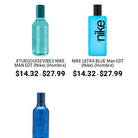
#TURQOUISEVIBES NIKE
NIKE ULTRA BLUE Man EDT
MAN EDT (Nike) (Hombre)
(Nike) (Hombre)
$
14.32
$
27.99
$
14.32
$
27.99
Rango
Rango
-
-
de
de
precios:
precios
desde
desde
$14.32
$14.32
hasta
hasta
$27.99
$27.99