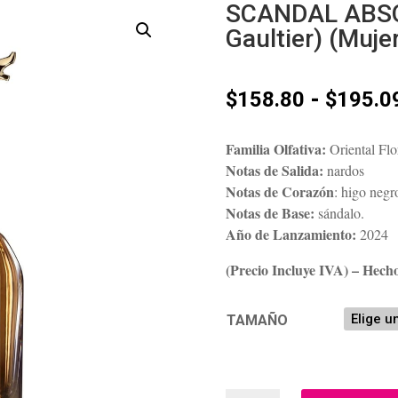
SCANDAL ABSO
Gaultier) (Muje
-
$
158.80
$
195.0
Familia Olfativa:
Oriental Flo
Notas de Salida:
nardos
Notas de Corazón
: higo negr
Notas de Base:
sándalo.
Año de Lanzamiento:
2024
(Precio Incluye IVA) – Hech
TAMAÑO