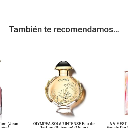
También te recomendamos…
fum (Jean
OLYMPEA SOLAR INTENSE Eau de
LA VIE EST
Mujer)
Parfum (Rabanne) (Mujer)
Eau de Par