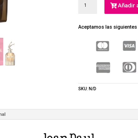
SCANDAL
Añadir a
ABSOLU
PARFUM
(JEAN
Aceptamos las siguientes
PAUL
GAULTIER)
(MUJER)
CANTIDAD
SKU:
N/D
nal