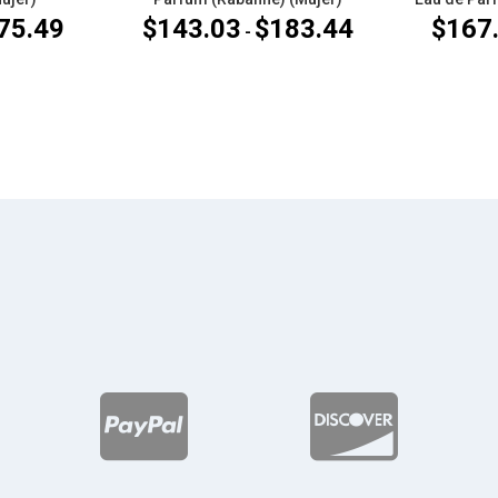
75.49
$
143.03
$
183.44
$
167
Rango
Rango
-
de
de
precios:
precios:
desde
desde
$139.21
$143.03
hasta
hasta
$175.49
$183.44

