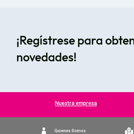
¡Regístrese para obte
novedades!
Nuestra empresa


Quienes Somos