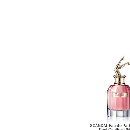
SCANDAL Eau de Par
Paul Gaultier) (