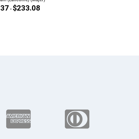
.37
$
233.08
Rango
-
de
precios:
desde
$167.37
hasta
$233.08

