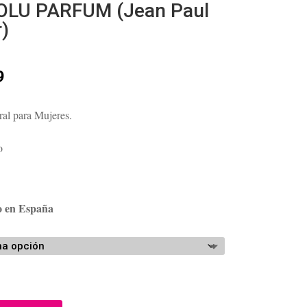
LU PARFUM (Jean Paul
r)
Rango
9
de
precios:
ral para Mujeres.
desde
$158.80
o
hasta
$195.09
o en España